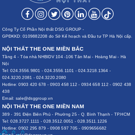
Công Ty Cổ Phần Nội thất DSG GROUP -
GPĐKKD: 0109882208 do Sở Kế hoạch và Đầu tư TP Hà Nội cấp.
NỘI THẤT THE ONE MIỀN BẮC
Tầng 4 - Tòa nhà NHBIDV 104 -106 Tân Mai - Hoàng Mai - Hà
Nội
Tel:
024.3556.9801
-
024.3556.1101
-
024.3218.1364
-
024.3220.2081
-
024.3220.2080
Hotline:
0903 420 678
-
0903 458 112
-
0934 658 112
-
0902 438
438
Email:
sale@dsggroup.vn
NỘI THẤT THE ONE MIỀN NAM
389 - 391 Điện Biên Phủ - Phường 25 - Q. Bình Thạnh - TP.HCM
Tel:
028.3727.1111
-
028.3512.0051
-
028.3511.1226
Hotline:
0902 295 879
-
0908 597 705
-
0909656682
Email:
sale@dsggroup.vn