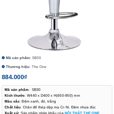
Mã sản phẩm:
SB30
Thương hiệu:
The One
884.000₫
Mã sản phẩm
: SB30
Kích thước
: W440 x D400 x H(650-850) mm
Màu sắc
: Đệm xanh, đỏ, trắng
Chất liệu
: Chân đế thép dập mạ Cr-Ni. Đệm nhựa đúc
Xuất xứ
: Sản phẩm nhập khẩu của
NỘI THẤT THE ONE