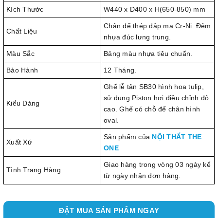
Kích Thước
W440 x D400 x H(650-850) mm
Chân đế thép dập mạ Cr-Ni. Đệm
Chất Liệu
nhựa đúc lưng trung.
Màu Sắc
Bảng màu nhựa tiêu chuẩn.
Bảo Hành
12 Tháng.
Ghế lễ tân SB30 hình hoa tulip,
sử dụng Piston hơi điều chỉnh độ
Kiểu Dáng
cao. Ghế có chỗ để chân hình
oval.
Sản phẩm của
NỘI THẤT THE
Xuất Xứ
ONE
Giao hàng trong vòng 03 ngày kể
Tình Trạng Hàng
từ ngày nhận đơn hàng.
ĐẶT MUA SẢN PHẨM NGAY