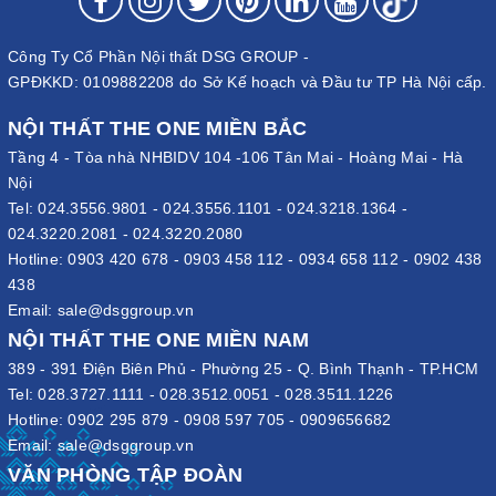
Công Ty Cổ Phần Nội thất DSG GROUP -
GPĐKKD: 0109882208 do Sở Kế hoạch và Đầu tư TP Hà Nội cấp.
NỘI THẤT THE ONE MIỀN BẮC
Tầng 4 - Tòa nhà NHBIDV 104 -106 Tân Mai - Hoàng Mai - Hà
Nội
Tel:
024.3556.9801
-
024.3556.1101
-
024.3218.1364
-
024.3220.2081
-
024.3220.2080
Hotline:
0903 420 678
-
0903 458 112
-
0934 658 112
-
0902 438
438
Email:
sale@dsggroup.vn
NỘI THẤT THE ONE MIỀN NAM
389 - 391 Điện Biên Phủ - Phường 25 - Q. Bình Thạnh - TP.HCM
Tel:
028.3727.1111
-
028.3512.0051
-
028.3511.1226
Hotline:
0902 295 879
-
0908 597 705
-
0909656682
Email:
sale@dsggroup.vn
VĂN PHÒNG TẬP ĐOÀN