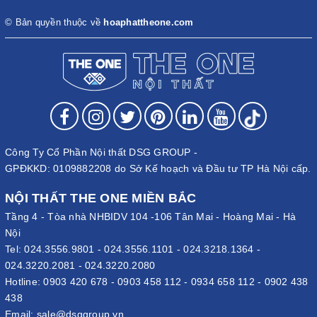
© Bản quyền thuộc về
hoaphattheone.com
Công Ty Cổ Phần Nội thất DSG GROUP -
GPĐKKD: 0109882208 do Sở Kế hoạch và Đầu tư TP Hà Nội cấp.
NỘI THẤT THE ONE MIỀN BẮC
Tầng 4 - Tòa nhà NHBIDV 104 -106 Tân Mai - Hoàng Mai - Hà
Nội
Tel:
024.3556.9801
-
024.3556.1101
-
024.3218.1364
-
024.3220.2081
-
024.3220.2080
Hotline:
0903 420 678
-
0903 458 112
-
0934 658 112
-
0902 438
438
Email:
sale@dsggroup.vn