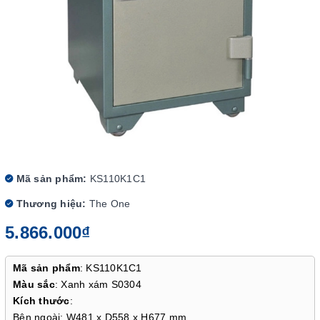
Mã sản phẩm:
KS110K1C1
Thương hiệu:
The One
5.866.000₫
Mã sản phẩm
: KS110K1C1
Màu sắc
: Xanh xám S0304
Kích thước
:
Bên ngoài: W481 x D558 x H677 mm