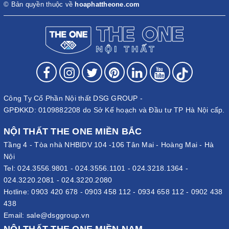
© Bản quyền thuộc về
hoaphattheone.com
Công Ty Cổ Phần Nội thất DSG GROUP -
GPĐKKD: 0109882208 do Sở Kế hoạch và Đầu tư TP Hà Nội cấp.
NỘI THẤT THE ONE MIỀN BẮC
Tầng 4 - Tòa nhà NHBIDV 104 -106 Tân Mai - Hoàng Mai - Hà
Nội
Tel:
024.3556.9801
-
024.3556.1101
-
024.3218.1364
-
024.3220.2081
-
024.3220.2080
Hotline:
0903 420 678
-
0903 458 112
-
0934 658 112
-
0902 438
438
Email:
sale@dsggroup.vn
NỘI THẤT THE ONE MIỀN NAM