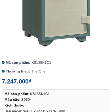
Mã sản phẩm:
KS135K1C1
Thương hiệu:
The One
7.247.000₫
Mã sản phẩm
: KS135K1C1
Màu sắc
: S0304
Kích thước
:
Bên ngoài: W481 x D558 x H761 mm