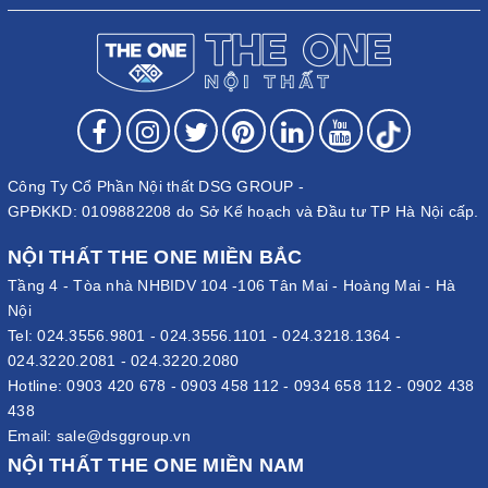
Công Ty Cổ Phần Nội thất DSG GROUP -
GPĐKKD: 0109882208 do Sở Kế hoạch và Đầu tư TP Hà Nội cấp.
NỘI THẤT THE ONE MIỀN BẮC
Tầng 4 - Tòa nhà NHBIDV 104 -106 Tân Mai - Hoàng Mai - Hà
Nội
Tel:
024.3556.9801
-
024.3556.1101
-
024.3218.1364
-
024.3220.2081
-
024.3220.2080
Hotline:
0903 420 678
-
0903 458 112
-
0934 658 112
-
0902 438
438
Email:
sale@dsggroup.vn
NỘI THẤT THE ONE MIỀN NAM