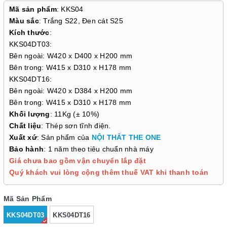
Mã sản phẩm
: KKS04
Màu sắc
: Trắng S22, Đen cát S25
Kích thước
:
KKS04DT03:
Bên ngoài: W420 x D400 x H200 mm
Bên trong: W415 x D310 x H178 mm
KKS04DT16:
Bên ngoài: W420 x D384 x H200 mm
Bên trong: W415 x D310 x H178 mm
Khối lượng
: 11Kg (± 10%)
Chất liệu
: Thép sơn tĩnh điện.
Xuất xứ
: Sản phẩm của
NỘI THẤT THE ONE
Bảo hành
: 1 năm theo tiêu chuẩn nhà máy
Giá chưa bao gồm vận chuyển lắp đặt
Quý khách vui lòng cộng thêm thuế VAT khi thanh toán
Mã Sản Phẩm
KKS04DT03
KKS04DT16