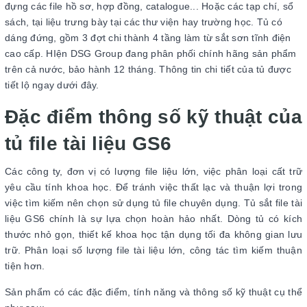
đựng các file hồ sơ, hợp đồng, catalogue... Hoặc các tạp chí, sổ
sách, tại liệu trưng bày tại các thư viện hay trường học. Tủ có
dáng đứng, gồm 3 đợt chi thành 4 tầng làm từ sắt sơn tĩnh điện
cao cấp. HIện DSG Group đang phân phối chính hãng sản phẩm
trên cả nước, bảo hành 12 tháng. Thông tin chi tiết của tủ được
tiết lộ ngay dưới đây.
Đặc điểm thông số kỹ thuật của
tủ file tài liệu GS6
Các công ty, đơn vị có lượng file liệu lớn, việc phân loại cất trữ
yêu cầu tính khoa học. Để tránh việc thất lạc và thuận lợi trong
việc tìm kiếm nên chọn sử dụng tủ file chuyên dụng. Tủ sắt file tài
liệu GS6 chính là sự lựa chọn hoàn hảo nhất. Dòng tủ có kích
thước nhỏ gọn, thiết kế khoa học tận dụng tối đa không gian lưu
trữ. Phân loại số lượng file tài liệu lớn, công tác tìm kiếm thuận
tiện hơn.
Sản phẩm có các đặc điểm, tính năng và thông số kỹ thuật cụ thể