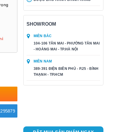
trọng
SHOWROOM
MIỀN BẮC
hi
104-106 TÂN MAI - PHƯỜNG TÂN MAI
- HOÀNG MAI - TP.HÀ NỘI
MIỀN NAM
389-391 ĐIỆN BIÊN PHỦ - P.25 - BÌNH
THẠNH - TP.HCM
295879