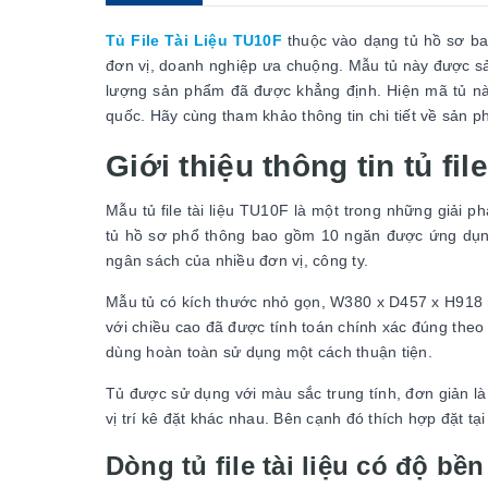
Tủ File Tài Liệu TU10F
thuộc vào dạng tủ hồ sơ b
đơn vị, doanh nghiệp ưa chuộng. Mẫu tủ này được sản
lượng sản phẩm đã được khẳng định. Hiện mã tủ nà
quốc. Hãy cùng tham khảo thông tin chi tiết về sản 
Giới thiệu thông tin tủ fil
Mẫu tủ file tài liệu TU10F là một trong những giải 
tủ hồ sơ phổ thông bao gồm 10 ngăn được ứng dụng
ngân sách của nhiều đơn vị, công ty.
Mẫu tủ có kích thước nhỏ gọn, W380 x D457 x H918 
với chiều cao đã được tính toán chính xác đúng theo
dùng hoàn toàn sử dụng một cách thuận tiện.
Tủ được sử dụng với màu sắc trung tính, đơn giản l
vị trí kê đặt khác nhau. Bên cạnh đó thích hợp đặt tại
Dòng tủ file tài liệu có độ bền