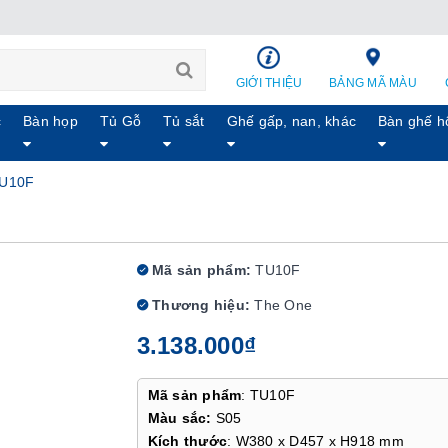
GIỚI THIỆU
BẢNG MÃ MÀU
c
Bàn họp
Tủ Gỗ
Tủ sắt
Ghế gấp, nan, khác
Bàn ghế h
TU10F
Mã sản phẩm:
TU10F
Thương hiệu:
The One
3.138.000₫
Mã sản phẩm
: TU10F
Màu sắc:
S05
Kích thước
: W380 x D457 x H918 mm