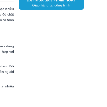
ĐẶT MUA SẢN PHẨM NGAY
Giao hàng tại công trình
ợc nhiều
o đó chất
m vi toàn
theo dạng
ù hợp với
nhau. Đối
nên người
tại nhiều