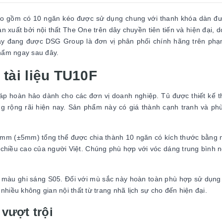
ao gồm có 10 ngăn kéo được sử dụng chung với thanh khóa dàn đư
 xuất bởi nội thất The One trên dây chuyền tiên tiến và hiện đại, d
y đang được DSG Group là đơn vị phân phối chính hãng trên phạ
phẩm ngay sau đây.
e tài liệu TU10F
pháp hoàn hảo dành cho các đơn vị doanh nghiệp. Tủ được thiết kế 
 rộng rãi hiện nay. Sản phẩm này có giá thành cạnh tranh và ph
mm (±5mm) tổng thể được chia thành 10 ngăn có kích thước bằng 
 chiều cao của người Việt. Chúng phù hợp với vóc dáng trung bình 
à màu ghi sáng S05. Đối với mù sắc này hoàn toàn phù hợp sử dụng 
 nhiều không gian nội thất từ trang nhã lịch sự cho đến hiện đại.
 vượt trội