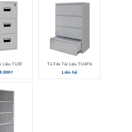
ài Liệu TU3F
Tủ File Tài Liệu TU4FN
9.000₫
Liên hệ