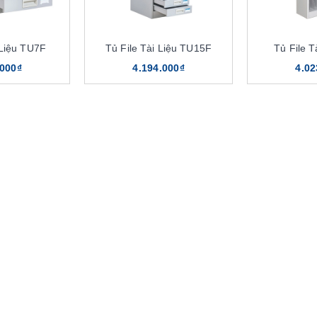
 Liệu TU7F
Tủ File Tài Liệu TU15F
Tủ File T
.000₫
4.194.000₫
4.02