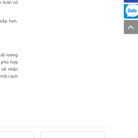
n toàn có
 nắp hơn.
ất lượng
à phù hợp
g sẽ nhận
 một cách