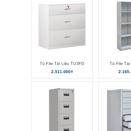
Tủ File Tài Liệu TU3FD
Tủ File Tà
2.511.000₫
2.165