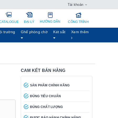
Tài khoản
HƯỚNG DẪN
CATALOGUE
ĐẠI LÝ
CÔNG TRÌNH
ội trường
Ghế phòng chờ
Két sẳt
Xem thêm
CAM KẾT BÁN HÀNG
SẢN PHẨM CHÍNH HÃNG
ĐÚNG TIÊU CHUẨN
ĐÚNG CHẤT LƯỢNG
ĐƯỢC BẢO HÀNH CHÍNH HÃNG