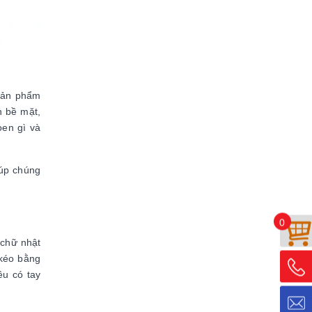
 sản phẩm
n bề mặt,
oen gì và
iúp chúng
0
 chữ nhật
 kéo bằng
u có tay