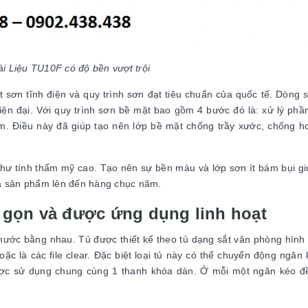
ài Liệu TU10F có độ bền vượt trội
t sơn tĩnh điện và quy trình sơn đạt tiêu chuẩn của quốc tế. Dòng
hiện đại. Với quy trình sơn bề mặt bao gồm 4 bước đó là: xử lý phầ
m. Điều này đã giúp tạo nên lớp bề mặt chống trầy xước, chống h
như tính thẩm mỹ cao. Tạo nên sự bền màu và lớp sơn ít bám bụi g
ủa sản phẩm lên đến hàng chục năm.
 gọn và được ứng dụng linh hoạt
hước bằng nhau. Tủ được thiết kế theo tủ dạng sắt văn phòng hình
oặc là các file clear. Đặc biệt loại tủ này có thể chuyển động ngăn
ợc sử dụng chung cùng 1 thanh khóa dàn. Ở mỗi một ngăn kéo đề