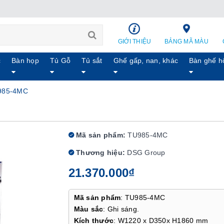
GIỚI THIỆU
BẢNG MÃ MÀU
c
Bàn họp
Tủ Gỗ
Tủ sắt
Ghế gấp, nan, khác
Bàn ghế h
U985-4MC
Mã sản phẩm:
TU985-4MC
Thương hiệu:
DSG Group
21.370.000₫
Mã sản phẩm
: TU985-4MC
Màu sắc
: Ghi sáng.
Kích thước
: W1220 x D350x H1860 mm