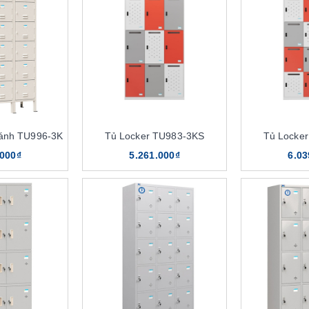
Cánh TU996-3K
Tủ Locker TU983-3KS
Tủ Locke
.000₫
5.261.000₫
6.03