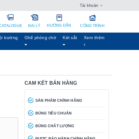
Tài khoản
HƯỚNG DẪN
CATALOGUE
ĐẠI LÝ
CÔNG TRÌNH
ội trường
Ghế phòng chờ
Két sẳt
Xem thêm
CAM KẾT BÁN HÀNG
SẢN PHẨM CHÍNH HÃNG
ĐÚNG TIÊU CHUẨN
ĐÚNG CHẤT LƯỢNG
ĐƯỢC BẢO HÀNH CHÍNH HÃNG