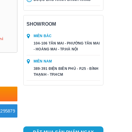
SHOWROOM
MIỀN BẮC
hi
104-106 TÂN MAI - PHƯỜNG TÂN MAI
- HOÀNG MAI - TP.HÀ NỘI
MIỀN NAM
389-391 ĐIỆN BIÊN PHỦ - P.25 - BÌNH
THẠNH - TP.HCM
295879