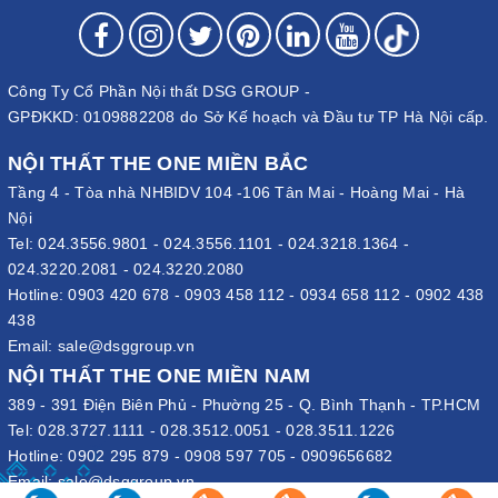
Công Ty Cổ Phần Nội thất DSG GROUP -
GPĐKKD: 0109882208 do Sở Kế hoạch và Đầu tư TP Hà Nội cấp.
NỘI THẤT THE ONE MIỀN BẮC
Tầng 4 - Tòa nhà NHBIDV 104 -106 Tân Mai - Hoàng Mai - Hà
Nội
Tel:
024.3556.9801
-
024.3556.1101
-
024.3218.1364
-
024.3220.2081
-
024.3220.2080
Hotline:
0903 420 678
-
0903 458 112
-
0934 658 112
-
0902 438
438
Email:
sale@dsggroup.vn
NỘI THẤT THE ONE MIỀN NAM
389 - 391 Điện Biên Phủ - Phường 25 - Q. Bình Thạnh - TP.HCM
Tel:
028.3727.1111
-
028.3512.0051
-
028.3511.1226
Hotline:
0902 295 879
-
0908 597 705
-
0909656682
Email:
sale@dsggroup.vn