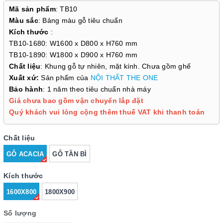
Mã sản phẩm
: TB10
Màu sắc
: Bảng màu gỗ tiêu chuẩn
Kích thước
:
TB10-1680: W1600 x D800 x H760 mm
TB10-1890: W1800 x D900 x H760 mm
Chất liệu
: Khung gỗ tự nhiên, mặt kính. Chưa gồm ghế
Xuất xứ:
Sản phẩm của
NỘI THẤT THE ONE
Bảo hành
: 1 năm theo tiêu chuẩn nhà máy
Giá chưa bao gồm vận chuyển lắp đặt
Quý khách vui lòng cộng thêm thuế VAT khi thanh toán
Chất liệu
GỖ ACACIA
GỖ TẦN BÌ
Kích thước
1600X800
1800X900
Số lượng