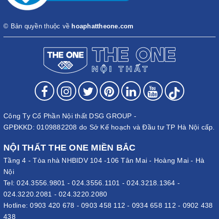
© Bản quyền thuộc về
hoaphattheone.com
Công Ty Cổ Phần Nội thất DSG GROUP -
GPĐKKD: 0109882208 do Sở Kế hoạch và Đầu tư TP Hà Nội cấp.
NỘI THẤT THE ONE MIỀN BẮC
Tầng 4 - Tòa nhà NHBIDV 104 -106 Tân Mai - Hoàng Mai - Hà
Nội
Tel:
024.3556.9801
-
024.3556.1101
-
024.3218.1364
-
024.3220.2081
-
024.3220.2080
Hotline:
0903 420 678
-
0903 458 112
-
0934 658 112
-
0902 438
438