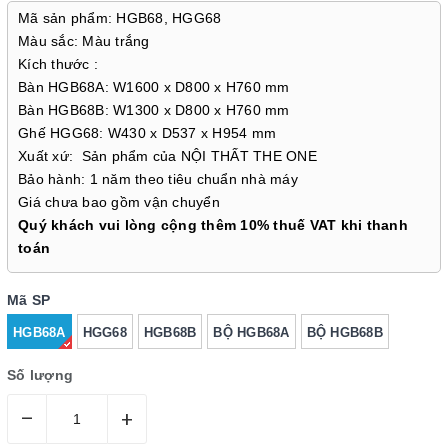
Mã sản phẩm: HGB68, HGG68
Màu sắc: Màu trắng
Kích thước :
Bàn HGB68A: W1600 x D800 x H760 mm
Bàn HGB68B: W1300 x D800 x H760 mm
Ghế HGG68: W430 x D537 x H954 mm
Xuất xứ: Sản phẩm của NỘI THẤT THE ONE
Bảo hành: 1 năm theo tiêu chuẩn nhà máy
Giá chưa bao gồm vận chuyển
Quý khách vui lòng cộng thêm 10% thuế VAT khi thanh
toán
Mã SP
HGB68A
HGG68
HGB68B
BỘ HGB68A
BỘ HGB68B
Số lượng
–
+