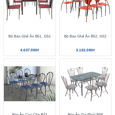
Bộ Bàn Ghế Ăn B51, G51
Bộ Bàn Ghế Ăn B52, G52
4.037.000₫
3.102.000₫
Bàn Ăn Cao Cấp B47
Bàn Ăn Gia Đình B48