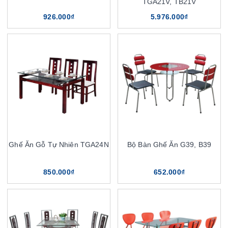
TGA21V, TB21V
926.000₫
5.976.000₫
Ghế Ăn Gỗ Tự Nhiên TGA24N
Bộ Bàn Ghế Ăn G39, B39
850.000₫
652.000₫