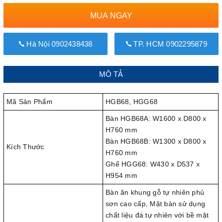
MUA NGAY
Hà Nội 0902438438
TP. HCM 0902295879
MÔ TẢ
Mã Sản Phẩm
HGB68, HGG68
Bàn HGB68A: W1600 x D800 x
H760 mm
Bàn HGB68B: W1300 x D800 x
Kích Thước
H760 mm
Ghế HGG68: W430 x D537 x
H954 mm
Bàn ăn khung gỗ tự nhiên phủ
sơn cao cấp, Mặt bàn sử dụng
chất liệu đá tự nhiên với bề mặt