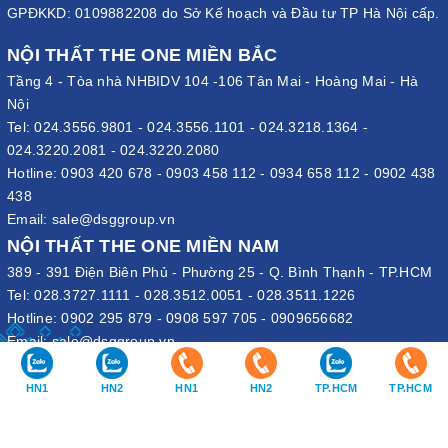
GPĐKKD: 0109882208 do Sở Kế hoạch và Đầu tư TP Hà Nội cấp.
NỘI THẤT THE ONE MIỀN BẮC
Tầng 4 - Tòa nhà NHBIDV 104 -106 Tân Mai - Hoàng Mai - Hà
Nội
Tel:
024.3556.9801
-
024.3556.1101
-
024.3218.1364
-
024.3220.2081
-
024.3220.2080
Hotline:
0903 420 678
-
0903 458 112
-
0934 658 112
-
0902 438
438
Email:
sale@dsggroup.vn
NỘI THẤT THE ONE MIỀN NAM
389 - 391 Điện Biên Phủ - Phường 25 - Q. Bình Thạnh - TP.HCM
Tel:
028.3727.1111
-
028.3512.0051
-
028.3511.1226
Hotline:
0902 295 879
-
0908 597 705
-
0909656682
Email:
sale@dsggroup.vn
VĂN PHÒNG TẬP ĐOÀN
HN1
HN2
HN1
HN2
TP.HCM
TP.HCM
109 Trần Hưng Đạo - P. Cửa Nam - Q. Hoàn Kiếm - Hà Nội
Nhà máy: Đường B4 - Khu B - KCN Phố Nối A - X. Lạc Hồng - H.
Văn Lâm - Hưng Yên