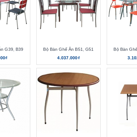
Ăn G39, B39
Bộ Bàn Ghế Ăn B51, G51
Bộ Bàn Ghế
000₫
4.037.000₫
3.10