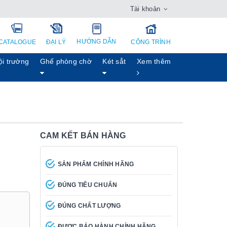
Tài khoản
HƯỚNG DẪN
CATALOGUE
ĐẠI LÝ
CÔNG TRÌNH
ội trường
Ghế phòng chờ
Két sẳt
Xem thêm
CAM KẾT BÁN HÀNG
SẢN PHẨM CHÍNH HÃNG
ĐÚNG TIÊU CHUẨN
ĐÚNG CHẤT LƯỢNG
ĐƯỢC BẢO HÀNH CHÍNH HÃNG