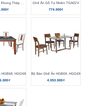
Chân Bàn Tĩnh Khung Thép KB20B
Ghế Ăn Gỗ Tự Nhiên TGA02V
.000₫
774.000₫
n HGB68, HGG68
Bộ Bàn Ghế Ăn HGB69, HGG69
6.000₫
4.053.000₫