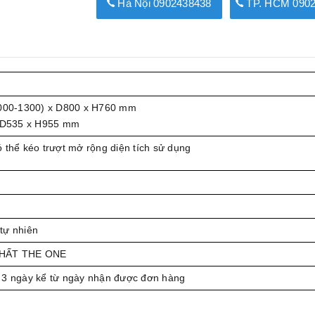
Hà Nội 0902438438
TP. HCM 0902
00-1300) x D800 x H760 mm
 D535 x H955 mm
 thể kéo trượt mở rộng diện tích sử dụng
tự nhiên
THẤT THE ONE
 3 ngày kể từ ngày nhận được đơn hàng