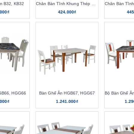
n B32, KB32
Chân Bàn Tĩnh Khung Thép KB20A
.000₫
424.000₫
445
GB66, HGG66
Bàn Ghế Ăn HGB67, HGG67
Bộ Bàn Ghế Ă
.000₫
1.241.000₫
1.29