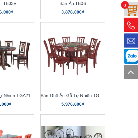
n TB03V
Bàn Ăn TB06
0
6.000₫
3.878.000₫
ự Nhiên TGA21
Bàn Ghế Ăn Gỗ Tự Nhiên TGA21V, TB21V
.000₫
5.976.000₫