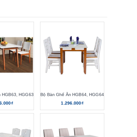
n HGB63, HGG63
Bộ Bàn Ghế Ăn HGB64, HGG64
6.000₫
1.296.000₫