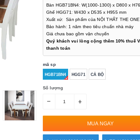
Bàn HGB71BN4: W(1000-1300) x D800 x H7
Ghế HGG71: W430 x D535 x H955 mm
Xuất xứ: Sản phẩm của NỘI THẤT THE ONE
Bảo hành: 1 năm theo tiêu chuẩn nhà máy
Giá chưa bao gồm vận chuyển
Quý khách vui lòng cộng thêm 10% thuế V
thanh toán
mã sp
HGB71BN4
HGG71
CẢ BỘ
Số lượng
–
+
MUA NGAY