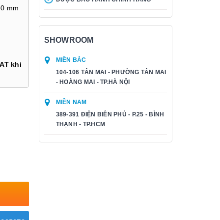
60 mm
SHOWROOM
MIỀN BẮC
AT khi
104-106 TÂN MAI - PHƯỜNG TÂN MAI
- HOÀNG MAI - TP.HÀ NỘI
MIỀN NAM
389-391 ĐIỆN BIÊN PHỦ - P.25 - BÌNH
THẠNH - TP.HCM