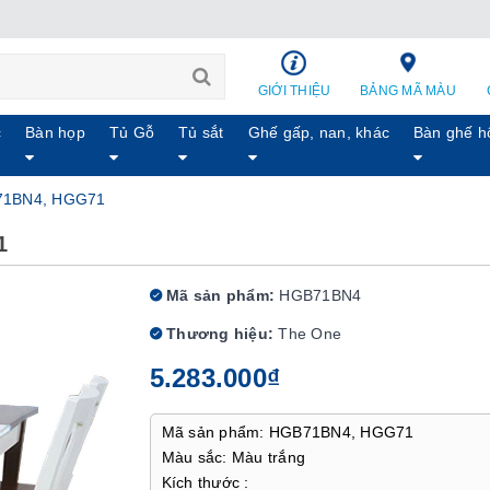
GIỚI THIỆU
BẢNG MÃ MÀU
c
Bàn họp
Tủ Gỗ
Tủ sắt
Ghế gấp, nan, khác
Bàn ghế h
71BN4, HGG71
1
Mã sản phẩm:
HGB71BN4
Thương hiệu:
The One
5.283.000₫
Mã sản phẩm: HGB71BN4, HGG71
Màu sắc: Màu trắng
Kích thước :