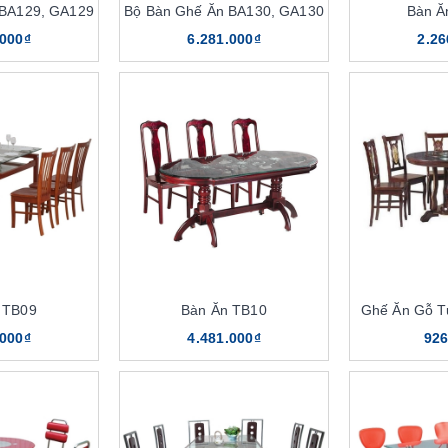
 BA129, GA129
Bộ Bàn Ghế Ăn BA130, GA130
Bàn Ă
.000₫
6.281.000₫
2.26
 TB09
Bàn Ăn TB10
Ghế Ăn Gỗ T
.000₫
4.481.000₫
926