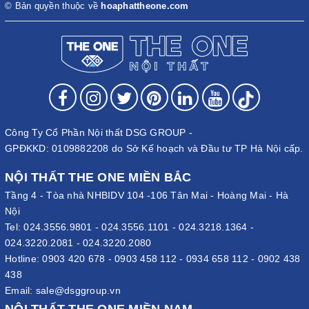
© Bản quyền thuộc về
hoaphattheone.com
Công Ty Cổ Phần Nội thất DSG GROUP -
GPĐKKD: 0109882208 do Sở Kế hoạch và Đầu tư TP Hà Nội cấp.
NỘI THẤT THE ONE MIỀN BẮC
Tầng 4 - Tòa nhà NHBIDV 104 -106 Tân Mai - Hoàng Mai - Hà
Nội
Tel:
024.3556.9801
-
024.3556.1101
-
024.3218.1364
-
024.3220.2081
-
024.3220.2080
Hotline:
0903 420 678
-
0903 458 112
-
0934 658 112
-
0902 438
438
Email:
sale@dsggroup.vn
NỘI THẤT THE ONE MIỀN NAM