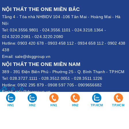
NỘI THẤT THE ONE MIỀN BẮC
Tầng 4 - Tòa nhà NHBIDV 104 -106 Tân Mai - Hoàng Mai - Hà
Nội
Tel:
024.3556.9801
-
024.3556.1101
-
024.3218.1364
-
024.3220.2081
-
024.3220.2080
Hotline:
0903 420 678
-
0903 458 112
-
0934 658 112
-
0902 438
438
Email:
sale@dsggroup.vn
NỘI THẤT THE ONE MIỀN NAM
389 - 391 Điện Biên Phủ - Phường 25 - Q. Bình Thạnh - TP.HCM
Tel:
028.3727.1111
-
028.3512.0051
-
028.3511.1226
Hotline:
0902 295 879
-
0908 597 705
-
0909656682
Email:
sale@dsggroup.vn
VĂN PHÒNG TẬP ĐOÀN
HN1
HN2
HN1
HN2
TP.HCM
TP.HCM
109 Trần Hưng Đạo - P. Cửa Nam - Q. Hoàn Kiếm - Hà Nội
Nhà máy: Đường B4 - Khu B - KCN Phố Nối A - X. Lạc Hồng - H.
Văn Lâm - Hưng Yên