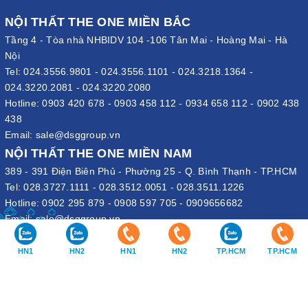
NỘI THẤT THE ONE MIỀN BẮC
Tầng 4 - Tòa nhà NHBIDV 104 -106 Tân Mai - Hoàng Mai - Hà
Nội
Tel:
024.3556.9801
-
024.3556.1101
-
024.3218.1364
-
024.3220.2081
-
024.3220.2080
Hotline:
0903 420 678
-
0903 458 112
-
0934 658 112
-
0902 438
438
Email:
sale@dsggroup.vn
NỘI THẤT THE ONE MIỀN NAM
389 - 391 Điện Biên Phủ - Phường 25 - Q. Bình Thạnh - TP.HCM
Tel:
028.3727.1111
-
028.3512.0051
-
028.3511.1226
Hotline:
0902 295 879
-
0908 597 705
-
0909656682
Email:
sale@dsggroup.vn
VĂN PHÒNG TẬP ĐOÀN
HN1
HN2
HN1
HN2
TP.HCM
TP.HCM
109 Trần Hưng Đạo - P. Cửa Nam - Q. Hoàn Kiếm - Hà Nội
Nhà máy: Đường B4 - Khu B - KCN Phố Nối A - X. Lạc Hồng - H.
Văn Lâm - Hưng Yên