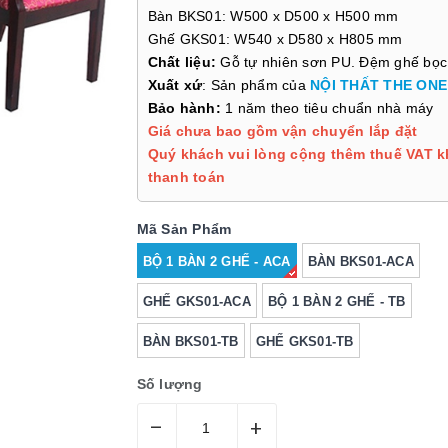
Bàn BKS01: W500 x D500 x H500 mm
Ghế GKS01: W540 x D580 x H805 mm
Chất liệu:
Gỗ tự nhiên sơn PU. Đệm ghế bọc
Xuất xứ
: Sản phẩm của
NỘI THẤT THE ONE
Bảo hành:
1 năm theo tiêu chuẩn nhà máy
Giá chưa bao gồm vận chuyển lắp đặt
Quý khách vui lòng cộng thêm thuế VAT k
thanh toán
Mã Sản Phẩm
BỘ 1 BÀN 2 GHẾ - ACA
BÀN BKS01-ACA
GHẾ GKS01-ACA
BỘ 1 BÀN 2 GHẾ - TB
BÀN BKS01-TB
GHẾ GKS01-TB
Số lượng
–
+