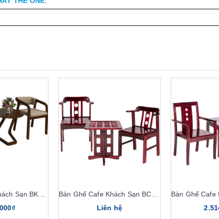
HẤT THE ONE
.
Bàn Ghế Cafe Khách Sạn BKS06, GKS06
Bàn Ghế Cafe Khách Sạn BCF201, GCF201
.000₫
Liên hệ
2.51