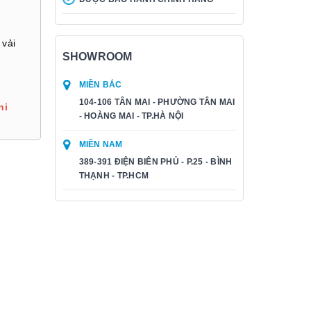
 vải
SHOWROOM
MIỀN BẮC
104-106 TÂN MAI - PHƯỜNG TÂN MAI
hi
- HOÀNG MAI - TP.HÀ NỘI
MIỀN NAM
389-391 ĐIỆN BIÊN PHỦ - P.25 - BÌNH
THẠNH - TP.HCM