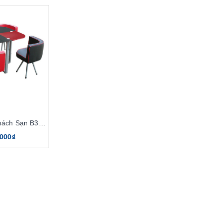
Bàn Ghế Cafe Khách Sạn B38, G38
.000₫