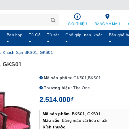
GIỚI THIỆU
BẢNG MÃ MÀU
c
Bàn họp
Tủ Gỗ
Tủ sắt
Ghế gấp, nan, khác
Bàn ghế h
e Khách Sạn BKS01, GKS01
, GKS01
Mã sản phẩm:
GKS01,BKS01
Thương hiệu:
The One
2.514.000₫
Mã sản phẩm
: BKS01, GKS01
Màu sắc
: Bảng màu vải tiêu chuẩn
Kích thước
: