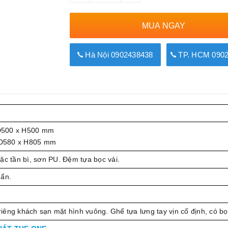
MUA NGAY
Hà Nội 0902438438
TP. HCM 0902
D500 x H500 mm
D580 x H805 mm
ặc tần bì, sơn PU. Đệm tựa bọc vải.
uẩn.
iêng khách sạn mặt hình vuông. Ghế tựa lưng tay vịn cố định, có b