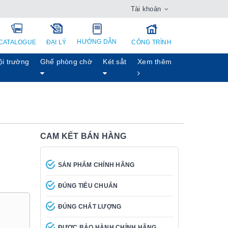
Tài khoản
HƯỚNG DẪN
CATALOGUE
ĐẠI LÝ
CÔNG TRÌNH
ội trường
Ghế phòng chờ
Két sẳt
Xem thêm
CAM KẾT BÁN HÀNG
SẢN PHẨM CHÍNH HÃNG
ĐÚNG TIÊU CHUẨN
ĐÚNG CHẤT LƯỢNG
ĐƯỢC BẢO HÀNH CHÍNH HÃNG