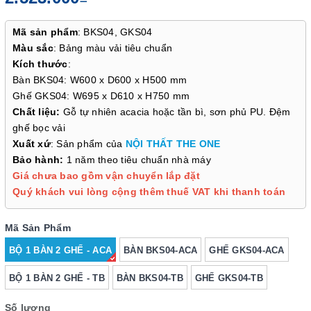
Mã sản phẩm
: BKS04, GKS04
Màu sắc
: Bảng màu vải tiêu chuẩn
Kích thước
:
Bàn BKS04: W600 x D600 x H500 mm
Ghế GKS04: W695 x D610 x H750 mm
Chất liệu:
Gỗ tự nhiên acacia hoặc tần bì, sơn phủ PU. Đệm
ghế bọc vải
Xuất xứ
: Sản phẩm của
NỘI THẤT THE ONE
Bảo hành:
1 năm theo tiêu chuẩn nhà máy
Giá chưa bao gồm vận chuyển lắp đặt
Quý khách vui lòng cộng thêm thuế VAT khi thanh toán
Mã Sản Phẩm
BỘ 1 BÀN 2 GHẾ - ACA
BÀN BKS04-ACA
GHẾ GKS04-ACA
BỘ 1 BÀN 2 GHẾ - TB
BÀN BKS04-TB
GHẾ GKS04-TB
Số lượng