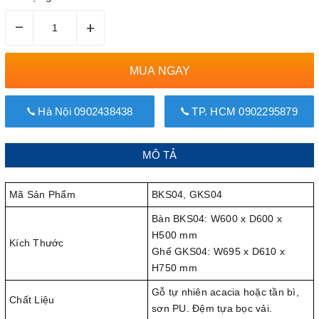
–
+
MUA NGAY
Hà Nội 0902438438
TP. HCM 0902295879
MÔ TẢ
Mã Sản Phẩm
BKS04, GKS04
Bàn BKS04: W600 x D600 x
H500 mm
Kích Thước
Ghế GKS04: W695 x D610 x
H750 mm
Gỗ tự nhiên acacia hoặc tần bì,
Chất Liệu
sơn PU. Đệm tựa bọc vải.