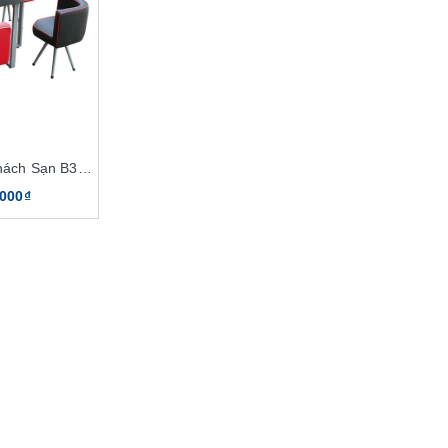
Bàn Ghế Cafe Khách Sạn B38, G38
.000₫