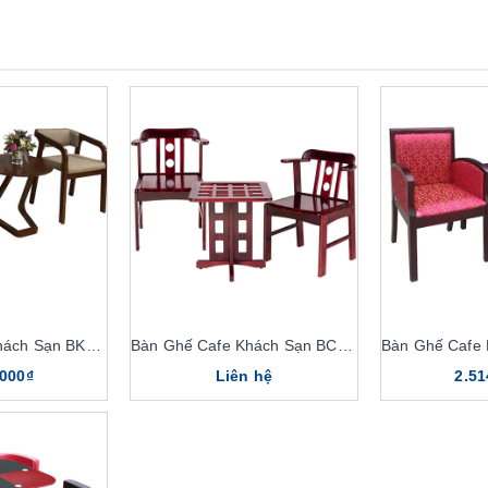
Bàn Ghế Cafe Khách Sạn BKS06, GKS06
Bàn Ghế Cafe Khách Sạn BCF201, GCF201
.000₫
Liên hệ
2.51