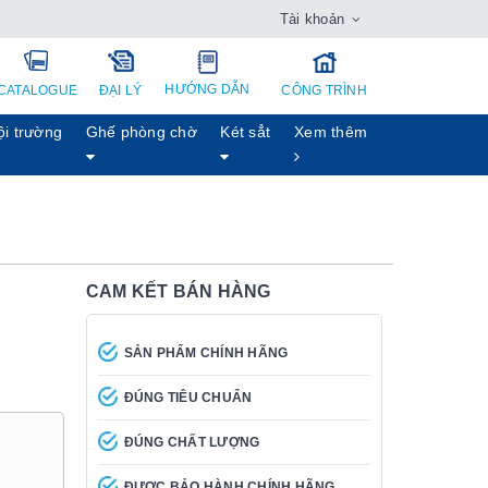
Tài khoản
HƯỚNG DẪN
CATALOGUE
ĐẠI LÝ
CÔNG TRÌNH
ội trường
Ghế phòng chờ
Két sẳt
Xem thêm
CAM KẾT BÁN HÀNG
SẢN PHẨM CHÍNH HÃNG
ĐÚNG TIÊU CHUẨN
ĐÚNG CHẤT LƯỢNG
ĐƯỢC BẢO HÀNH CHÍNH HÃNG