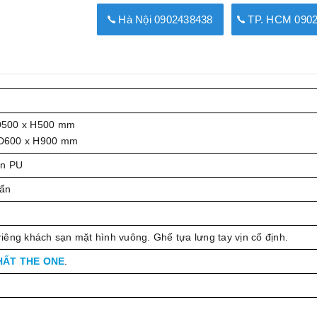
Hà Nội 0902438438
TP. HCM 0902
D500 x H500 mm
D600 x H900 mm
ơn PU
uẩn
êng khách sạn mặt hình vuông. Ghế tựa lưng tay vịn cố định.
HẤT THE ONE
.