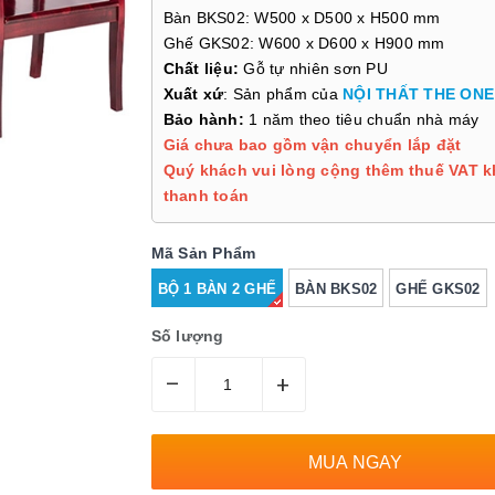
Bàn BKS02: W500 x D500 x H500 mm
Ghế GKS02: W600 x D600 x H900 mm
Chất liệu:
Gỗ tự nhiên sơn PU
Xuất xứ
: Sản phẩm của
NỘI THẤT THE ONE
Bảo hành:
1 năm theo tiêu chuẩn nhà máy
Giá chưa bao gồm vận chuyển lắp đặt
Quý khách vui lòng cộng thêm thuế VAT k
thanh toán
Mã Sản Phẩm
BỘ 1 BÀN 2 GHẾ
BÀN BKS02
GHẾ GKS02
Số lượng
–
+
MUA NGAY