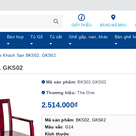
GIỚI THIỆU
BẢNG MÃ MÀU
c
Bàn họp
Tủ Gỗ
Tủ sắt
Ghế gấp, nan, khác
Bàn ghế h
e Khách Sạn BKS02, GKS02
, GKS02
Mã sản phẩm:
BKS02,GKS02
Thương hiệu:
The One
2.514.000₫
Mã sản phẩm
: BKS02, GKS02
Màu sắc
: G14
Kích thước
: