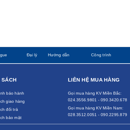
ogue
Đại lý
Hướng dẫn
Công trình
 SÁCH
LIÊN HỆ MUA HÀNG
ánh bảo hành
Gọi mua hàng KV Miền Bắc:
024.3556.9801 - 090.3420.678
ch giao hàng
Gọi mua hàng KV Miền Nam:
ch đổi trả
028.3512.0051 - 090.2295.879
ách bảo mật