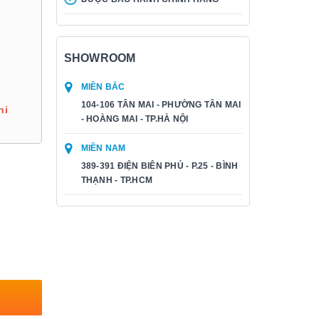
SHOWROOM
MIỀN BẮC
104-106 TÂN MAI - PHƯỜNG TÂN MAI
hi
- HOÀNG MAI - TP.HÀ NỘI
MIỀN NAM
389-391 ĐIỆN BIÊN PHỦ - P.25 - BÌNH
THẠNH - TP.HCM