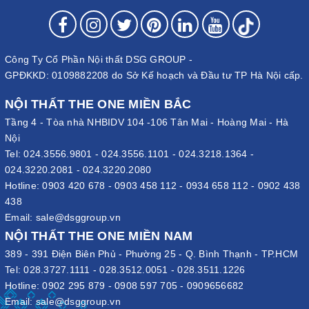
Công Ty Cổ Phần Nội thất DSG GROUP -
GPĐKKD: 0109882208 do Sở Kế hoạch và Đầu tư TP Hà Nội cấp.
NỘI THẤT THE ONE MIỀN BẮC
Tầng 4 - Tòa nhà NHBIDV 104 -106 Tân Mai - Hoàng Mai - Hà
Nội
Tel:
024.3556.9801
-
024.3556.1101
-
024.3218.1364
-
024.3220.2081
-
024.3220.2080
Hotline:
0903 420 678
-
0903 458 112
-
0934 658 112
-
0902 438
438
Email:
sale@dsggroup.vn
NỘI THẤT THE ONE MIỀN NAM
389 - 391 Điện Biên Phủ - Phường 25 - Q. Bình Thạnh - TP.HCM
Tel:
028.3727.1111
-
028.3512.0051
-
028.3511.1226
Hotline:
0902 295 879
-
0908 597 705
-
0909656682
Email:
sale@dsggroup.vn