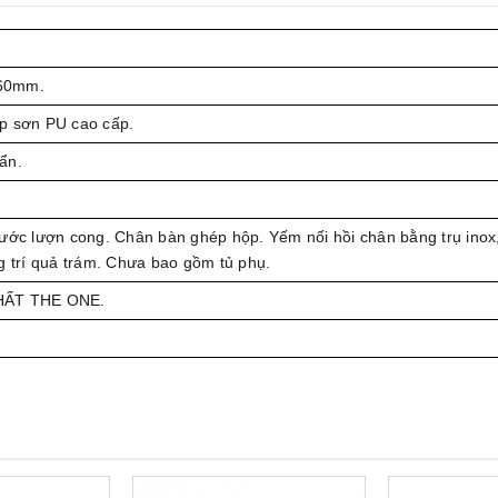
60mm.
ệp sơn PU cao cấp.
ẩn.
rước lượn cong. Chân bàn ghép hộp. Yếm nối hồi chân bằng trụ inox
g trí quả trám. Chưa bao gồm tủ phụ.
HẤT THE ONE.