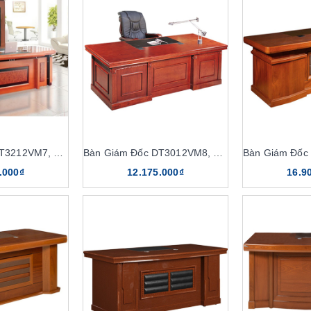
Bàn Giám Đốc DT3212VM7, DT3212V7
Bàn Giám Đốc DT3012VM8, DT3012V8
.000₫
12.175.000₫
16.9