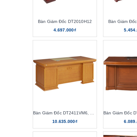
Bàn Giám Đốc DT2010H12
Bàn Giám Đố
4.697.000₫
5.454
Bàn Giám Đốc DT2411VM6, DT2411V6
10.635.000₫
6.089