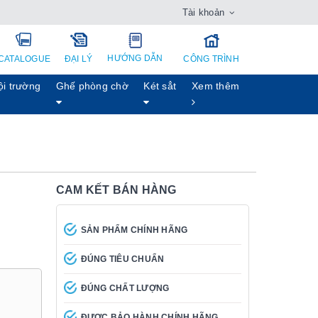
Tài khoản
HƯỚNG DẪN
CATALOGUE
ĐẠI LÝ
CÔNG TRÌNH
ội trường
Ghế phòng chờ
Két sẳt
Xem thêm
CAM KẾT BÁN HÀNG
SẢN PHẨM CHÍNH HÃNG
ĐÚNG TIÊU CHUẨN
ĐÚNG CHẤT LƯỢNG
ĐƯỢC BẢO HÀNH CHÍNH HÃNG