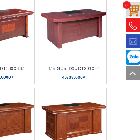
0
Bàn Giám Đốc DT1890H37, DT2010H37
Bàn Giám Đốc DT2010H4
0.000₫
4.638.000₫