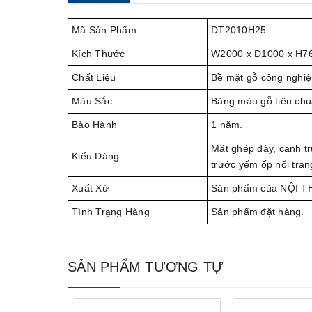
Mã Sản Phẩm
DT2010H25
Kích Thước
W2000 x D1000 x H7
Chất Liệu
Bề mặt gỗ công nghi
Màu Sắc
Bảng màu gỗ tiêu chu
Bảo Hành
1 năm.
Mặt ghép dày, cạnh t
Kiểu Dáng
trước yếm ốp nổi tran
Xuất Xứ
Sản phẩm của NỘI T
Tình Trạng Hàng
Sản phẩm đặt hàng.
SẢN PHẨM TƯƠNG TỰ