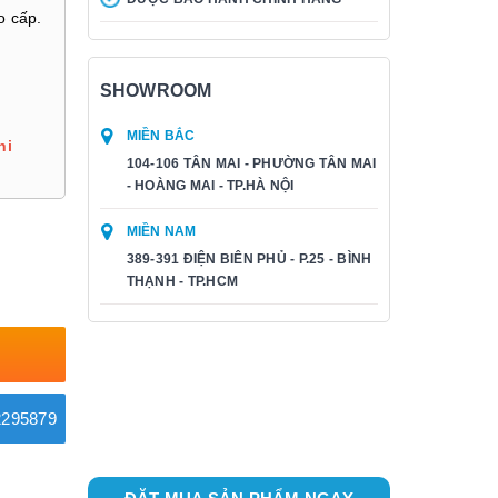
o cấp.
SHOWROOM
MIỀN BẮC
hi
104-106 TÂN MAI - PHƯỜNG TÂN MAI
- HOÀNG MAI - TP.HÀ NỘI
MIỀN NAM
389-391 ĐIỆN BIÊN PHỦ - P.25 - BÌNH
THẠNH - TP.HCM
295879