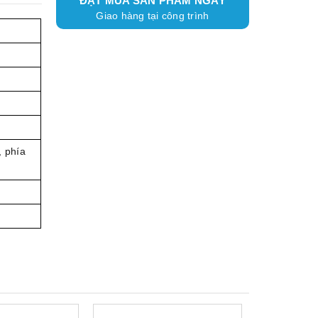
ĐẶT MUA SẢN PHẨM NGAY
Giao hàng tại công trình
, phía