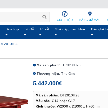
GIỚI THIỆU
BẢNG MÃ MÀU
c
Bàn họp
Tủ Gỗ
Tủ sắt
Ghế gấp, nan, khác
Bàn ghế h
 DT2010H25
Mã sản phẩm:
DT2010H25
Thương hiệu:
The One
5.442.000₫
Mã sản phẩm
: DT2010H25
Màu sắc
: G14 hoặc G17
Kích thước
: W2000 x D1000 x H760mm