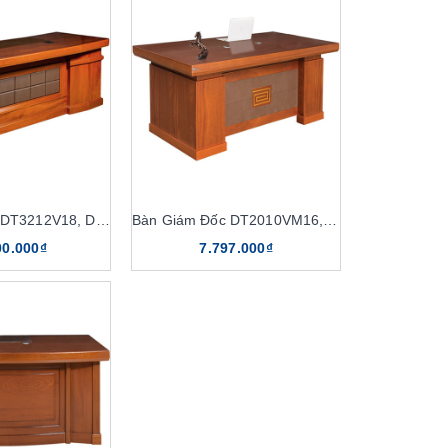
Bàn Giám Đốc DT3212V18, DT3212VM18
Bàn Giám Đốc DT2010VM16, DT2010V16
00.000₫
7.797.000₫