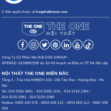
© Bản quyền thuộc về
hoaphattheone.com
Công Ty Cổ Phần Nội thất DSG GROUP -
GPĐKKD: 0109882208 do Sở Kế hoạch và Đầu tư TP Hà Nội cấp.
NỘI THẤT THE ONE MIỀN BẮC
Tầng 4 - Tòa nhà NHBIDV 104 -106 Tân Mai - Hoàng Mai - Hà
Nội
Tel:
024.3556.9801
-
024.3556.1101
-
024.3218.1364
-
024.3220.2081
-
024.3220.2080
Hotline:
0903 420 678
-
0903 458 112
-
0934 658 112
-
0902 438
438