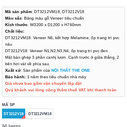
Mã sản phẩm
: DT3212VM18, DT3212V18
Màu sắc
: Bảng màu gỗ Veneer tiêu chuẩn
Kích thước
: W3200 x D1200 x H760mm
Chất liệu:
DT3212VM18: Veneer N6, kết hợp Melamine, ốp trang trí pvc
nâu
DT3212V18: Veneer N1,N2,N3,N4, ốp trang trí pvc đen
Mặt bàn ghép 3 phần canhj lượn. Cạnh trước ở giữa thẳng, 2
bên hơi vát về phía sau
Xuất xứ
: Sản phẩm của
NỘI THẤT THE ONE
Bảo hành:
1 năm theo tiêu chuẩn nhà máy
Giá chưa bao gồm vận chuyển lắp đặt
Quý khách vui lòng cộng thêm thuế VAT khi thanh toán
MÃ SP
DT3212V18
DT3212VM18
Số lượng