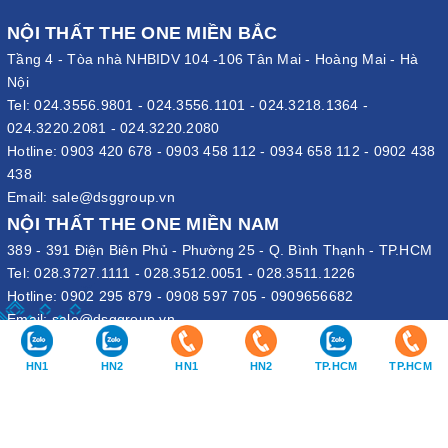
NỘI THẤT THE ONE MIỀN BẮC
Tầng 4 - Tòa nhà NHBIDV 104 -106 Tân Mai - Hoàng Mai - Hà
Nội
Tel:
024.3556.9801
-
024.3556.1101
-
024.3218.1364
-
024.3220.2081
-
024.3220.2080
Hotline:
0903 420 678
-
0903 458 112
-
0934 658 112
-
0902 438
438
Email:
sale@dsggroup.vn
NỘI THẤT THE ONE MIỀN NAM
389 - 391 Điện Biên Phủ - Phường 25 - Q. Bình Thạnh - TP.HCM
Tel:
028.3727.1111
-
028.3512.0051
-
028.3511.1226
Hotline:
0902 295 879
-
0908 597 705
-
0909656682
Email:
sale@dsggroup.vn
VĂN PHÒNG TẬP ĐOÀN
HN1
HN2
HN1
HN2
TP.HCM
TP.HCM
109 Trần Hưng Đạo - P. Cửa Nam - Q. Hoàn Kiếm - Hà Nội
Nhà máy: Đường B4 - Khu B - KCN Phố Nối A - X. Lạc Hồng - H.
Văn Lâm - Hưng Yên