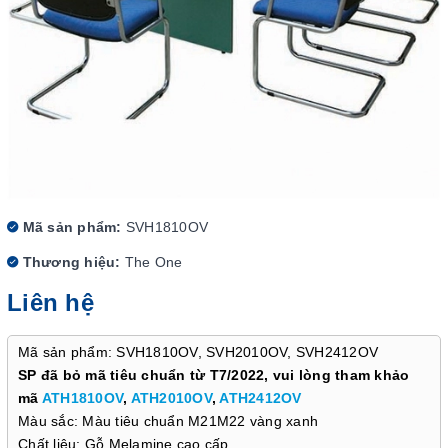
Mã sản phẩm:
SVH1810OV
Thương hiệu:
The One
Liên hệ
Mã sản phẩm: SVH1810OV, SVH2010OV, SVH2412OV
SP đã bỏ mã tiêu chuẩn từ T7/2022, vui lòng tham khảo
mã
ATH1810OV
,
ATH2010OV
,
ATH2412OV
Màu sắc: Màu tiêu chuẩn M21M22 vàng xanh
Chất liệu: Gỗ Melamine cao cấp