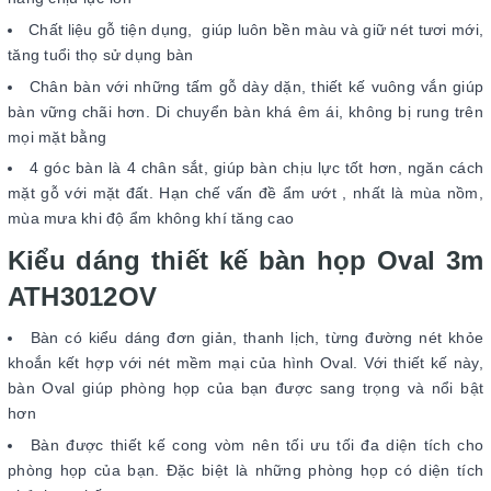
Chất liệu gỗ tiện dụng, giúp luôn bền màu và giữ nét tươi mới,
tăng tuổi thọ sử dụng bàn
Chân bàn với những tấm gỗ dày dặn, thiết kế vuông vắn giúp
bàn vững chãi hơn. Di chuyển bàn khá êm ái, không bị rung trên
mọi mặt bằng
4 góc bàn là 4 chân sắt, giúp bàn chịu lực tốt hơn, ngăn cách
mặt gỗ với mặt đất. Hạn chế vấn đề ẩm ướt , nhất là mùa nồm,
mùa mưa khi độ ẩm không khí tăng cao
Kiểu dáng thiết kế bàn họp Oval 3m
ATH3012OV
Bàn có kiểu dáng đơn giản, thanh lịch, từng đường nét khỏe
khoắn kết hợp với nét mềm mại của hình Oval. Với thiết kế này,
bàn Oval giúp phòng họp của bạn được sang trọng và nổi bật
hơn
Bàn được thiết kế cong vòm nên tối ưu tối đa diện tích cho
phòng họp của bạn. Đặc biệt là những phòng họp có diện tích