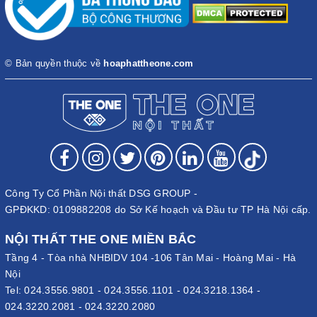
© Bản quyền thuộc về
hoaphattheone.com
Công Ty Cổ Phần Nội thất DSG GROUP -
GPĐKKD: 0109882208 do Sở Kế hoạch và Đầu tư TP Hà Nội cấp.
NỘI THẤT THE ONE MIỀN BẮC
Tầng 4 - Tòa nhà NHBIDV 104 -106 Tân Mai - Hoàng Mai - Hà
Nội
Tel:
024.3556.9801
-
024.3556.1101
-
024.3218.1364
-
024.3220.2081
-
024.3220.2080