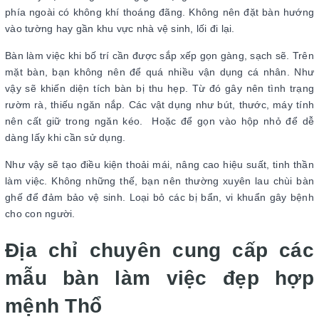
phía ngoài có không khí thoáng đãng. Không nên đặt bàn hướng
vào tường hay gần khu vực nhà vệ sinh, lối đi lại.
Bàn làm việc khi bố trí cần được sắp xếp gọn gàng, sạch sẽ. Trên
mặt bàn, bạn không nên để quá nhiều vận dụng cá nhân. Như
vậy sẽ khiến diện tích bàn bị thu hẹp. Từ đó gây nên tình trạng
rườm rà, thiếu ngăn nắp. Các vật dụng như bút, thước, máy tính
nên cất giữ trong ngăn kéo. Hoặc để gọn vào hộp nhỏ để dễ
dàng lấy khi cần sử dụng.
Như vậy sẽ tạo điều kiện thoải mái, nâng cao hiệu suất, tinh thần
làm việc. Không những thế, bạn nên thường xuyên lau chùi bàn
ghế để đảm bảo vệ sinh. Loại bỏ các bị bẩn, vi khuẩn gây bệnh
cho con người.
Địa chỉ chuyên cung cấp các
mẫu bàn làm việc đẹp hợp
mệnh Thổ