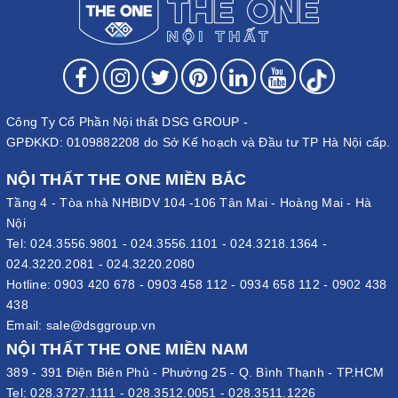
Công Ty Cổ Phần Nội thất DSG GROUP -
GPĐKKD: 0109882208 do Sở Kế hoạch và Đầu tư TP Hà Nội cấp.
NỘI THẤT THE ONE MIỀN BẮC
Tầng 4 - Tòa nhà NHBIDV 104 -106 Tân Mai - Hoàng Mai - Hà
Nội
Tel:
024.3556.9801
-
024.3556.1101
-
024.3218.1364
-
024.3220.2081
-
024.3220.2080
Hotline:
0903 420 678
-
0903 458 112
-
0934 658 112
-
0902 438
438
Email:
sale@dsggroup.vn
NỘI THẤT THE ONE MIỀN NAM
389 - 391 Điện Biên Phủ - Phường 25 - Q. Bình Thạnh - TP.HCM
Tel:
028.3727.1111
-
028.3512.0051
-
028.3511.1226