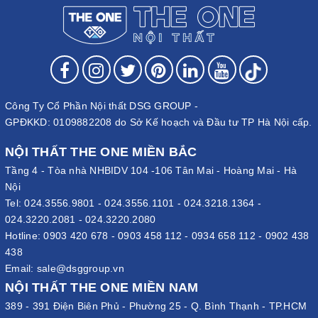
Công Ty Cổ Phần Nội thất DSG GROUP -
GPĐKKD: 0109882208 do Sở Kế hoạch và Đầu tư TP Hà Nội cấp.
NỘI THẤT THE ONE MIỀN BẮC
Tầng 4 - Tòa nhà NHBIDV 104 -106 Tân Mai - Hoàng Mai - Hà
Nội
Tel:
024.3556.9801
-
024.3556.1101
-
024.3218.1364
-
024.3220.2081
-
024.3220.2080
Hotline:
0903 420 678
-
0903 458 112
-
0934 658 112
-
0902 438
438
Email:
sale@dsggroup.vn
NỘI THẤT THE ONE MIỀN NAM
389 - 391 Điện Biên Phủ - Phường 25 - Q. Bình Thạnh - TP.HCM