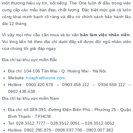
một thương hiệu uy tín, nổi tiếng. The One luôn đi đầu trong việc
cung cấp các mẫu bàn đẹp, chất lượng. Đặc biệt mức giá cả luôn
công khai minh bạch rõ ràng và đều có chính sách bảo hành lâu
dài 12 tháng.
Vì vậy mọi nhu cầu cần mua và tư vấn
bàn làm việc nhân viên
.
Vui lòng liên hệ theo địa chỉ dưới đây sẽ được đội ngũ nhân viên
của chúng tôi giải đáp ngay.
Địa chỉ tại khu vực miền Bắc
Địa chỉ: 104-106 Tân Mai - Q. Hoàng Mai - Hà Nội.
Website:
hoaphattheone.com
.
Hotline: 0903.420.678 – 0903.458.112 – 0934.658.112 –
0902.438.438.
Địa chỉ tại khu vực miền Nam
Địa chỉ: số 389-391, đường Điện Biên Phủ - Phường 25 - Quận
Bình Thạnh - TP.HCM
Tel: 028.3512.7777 – 028.3512.0051 – 028.3512.0052
Hotline: 0902.295.879 - 0908.597.705 - 0903.007.382