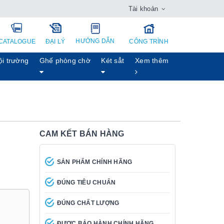
Tài khoản
HƯỚNG DẪN
CATALOGUE
ĐẠI LÝ
CÔNG TRÌNH
ội trường
Ghế phòng chờ
Két sẳt
Xem thêm
CAM KẾT BÁN HÀNG
SẢN PHẨM CHÍNH HÃNG
ĐÚNG TIÊU CHUẨN
ĐÚNG CHẤT LƯỢNG
ĐƯỢC BẢO HÀNH CHÍNH HÃNG