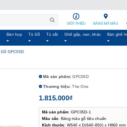
GIỚI THIỆU
BẢNG MÃ MÀU
c
Bàn họp
Tủ Gỗ
Tủ sắt
Ghế gấp, nan, khác
Bàn ghế h
ờ Gỗ GPC05D
Mã sản phẩm:
GPC05D
Thương hiệu:
The One
1.815.000₫
Mã sản phẩm
: GPC05D-1
Màu sắc
: Bảng màu gỗ tiêu chuẩn
Kích thước
: W540 x D(640-850) x H860 mm