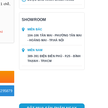
 1 chỗ,
SHOWROOM
MIỀN BẮC
hi
104-106 TÂN MAI - PHƯỜNG TÂN MAI
- HOÀNG MAI - TP.HÀ NỘI
MIỀN NAM
389-391 ĐIỆN BIÊN PHỦ - P.25 - BÌNH
THẠNH - TP.HCM
295879