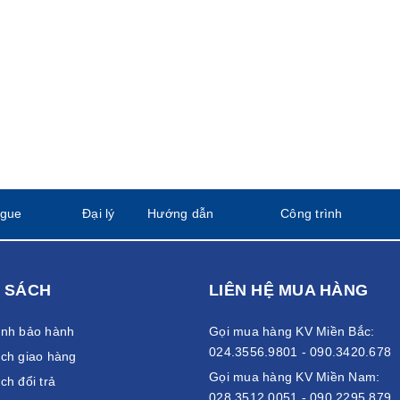
ogue
Đại lý
Hướng dẫn
Công trình
 SÁCH
LIÊN HỆ MUA HÀNG
ánh bảo hành
Gọi mua hàng KV Miền Bắc:
024.3556.9801 - 090.3420.678
ch giao hàng
Gọi mua hàng KV Miền Nam:
ch đổi trả
028.3512.0051 - 090.2295.879