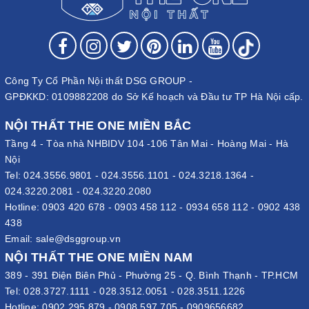
Công Ty Cổ Phần Nội thất DSG GROUP -
GPĐKKD: 0109882208 do Sở Kế hoạch và Đầu tư TP Hà Nội cấp.
NỘI THẤT THE ONE MIỀN BẮC
Tầng 4 - Tòa nhà NHBIDV 104 -106 Tân Mai - Hoàng Mai - Hà
Nội
Tel:
024.3556.9801
-
024.3556.1101
-
024.3218.1364
-
024.3220.2081
-
024.3220.2080
Hotline:
0903 420 678
-
0903 458 112
-
0934 658 112
-
0902 438
438
Email:
sale@dsggroup.vn
NỘI THẤT THE ONE MIỀN NAM
389 - 391 Điện Biên Phủ - Phường 25 - Q. Bình Thạnh - TP.HCM
Tel:
028.3727.1111
-
028.3512.0051
-
028.3511.1226
Hotline:
0902 295 879
-
0908 597 705
-
0909656682