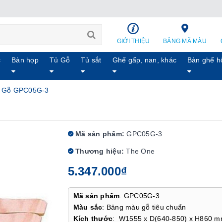
GIỚI THIỆU
BẢNG MÃ MÀU
c
Bàn họp
Tủ Gỗ
Tủ sắt
Ghế gấp, nan, khác
Bàn ghế h
 Gỗ GPC05G-3
Mã sản phẩm:
GPC05G-3
Thương hiệu:
The One
5.347.000₫
Mã sản phẩm
: GPC05G-3
Màu sắc
: Bảng màu gỗ tiêu chuẩn
Kích thước
: W1555 x D(640-850) x H860 