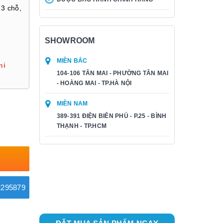
 3 chỗ,
SHOWROOM
MIỀN BẮC
hi
104-106 TÂN MAI - PHƯỜNG TÂN MAI
- HOÀNG MAI - TP.HÀ NỘI
MIỀN NAM
389-391 ĐIỆN BIÊN PHỦ - P.25 - BÌNH
THẠNH - TP.HCM
295879