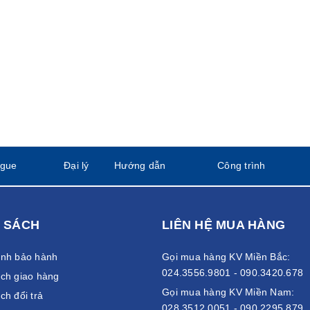
ogue
Đại lý
Hướng dẫn
Công trình
 SÁCH
LIÊN HỆ MUA HÀNG
ánh bảo hành
Gọi mua hàng KV Miền Bắc:
024.3556.9801 - 090.3420.678
ch giao hàng
Gọi mua hàng KV Miền Nam:
ch đổi trả
028.3512.0051 - 090.2295.879