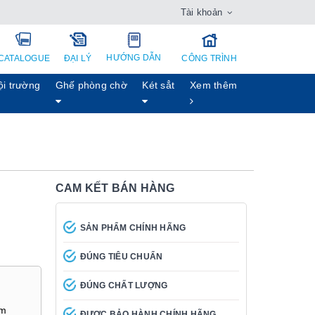
Tài khoản
HƯỚNG DẪN
CATALOGUE
ĐẠI LÝ
CÔNG TRÌNH
ội trường
Ghế phòng chờ
Két sẳt
Xem thêm
CAM KẾT BÁN HÀNG
SẢN PHẨM CHÍNH HÃNG
ĐÚNG TIÊU CHUẨN
ĐÚNG CHẤT LƯỢNG
mm
ĐƯỢC BẢO HÀNH CHÍNH HÃNG