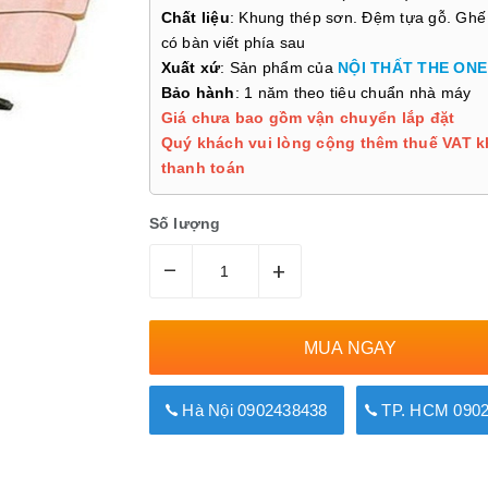
Chất liệu
: Khung thép sơn. Đệm tựa gỗ. Ghế
có bàn viết phía sau
Xuất xứ
: Sản phẩm của
NỘI THẤT THE ONE
Bảo hành
: 1 năm theo tiêu chuẩn nhà máy
Giá chưa bao gồm vận chuyển lắp đặt
Quý khách vui lòng cộng thêm thuế VAT k
thanh toán
Số lượng
–
+
MUA NGAY
Hà Nội 0902438438
TP. HCM 0902