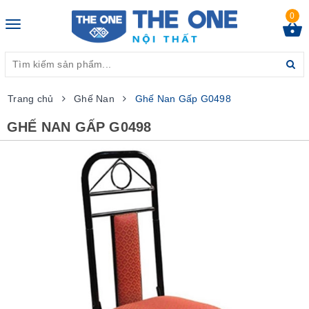
0
Toggle
navigation
Trang chủ
Ghế Nan
Ghế Nan Gấp G0498
GHẾ NAN GẤP G0498