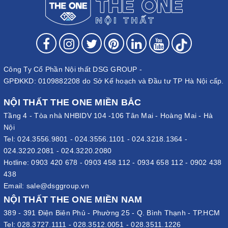
Công Ty Cổ Phần Nội thất DSG GROUP -
GPĐKKD: 0109882208 do Sở Kế hoạch và Đầu tư TP Hà Nội cấp.
NỘI THẤT THE ONE MIỀN BẮC
Tầng 4 - Tòa nhà NHBIDV 104 -106 Tân Mai - Hoàng Mai - Hà
Nội
Tel:
024.3556.9801
-
024.3556.1101
-
024.3218.1364
-
024.3220.2081
-
024.3220.2080
Hotline:
0903 420 678
-
0903 458 112
-
0934 658 112
-
0902 438
438
Email:
sale@dsggroup.vn
NỘI THẤT THE ONE MIỀN NAM
389 - 391 Điện Biên Phủ - Phường 25 - Q. Bình Thạnh - TP.HCM
Tel:
028.3727.1111
-
028.3512.0051
-
028.3511.1226