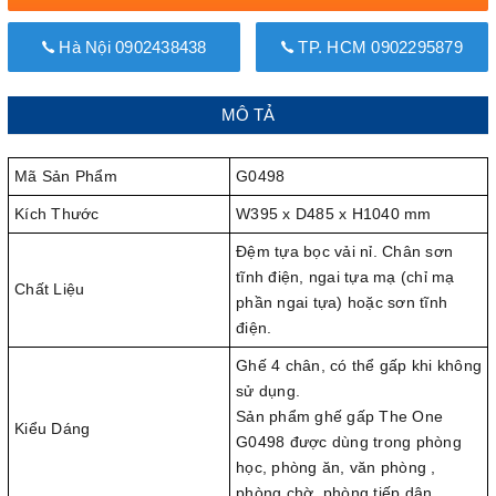
Hà Nội 0902438438
TP. HCM 0902295879
MÔ TẢ
Mã Sản Phẩm
G0498
Kích Thước
W395 x D485 x H1040 mm
Đệm tựa bọc vải nỉ. Chân sơn
tĩnh điện, ngai tựa mạ (chỉ mạ
Chất Liệu
phần ngai tựa) hoặc sơn tĩnh
điện.
Ghế 4 chân, có thể gấp khi không
sử dụng.
Sản phẩm ghế gấp The One
Kiểu Dáng
G0498 được dùng trong phòng
học, phòng ăn, văn phòng ,
phòng chờ, phòng tiếp dân…