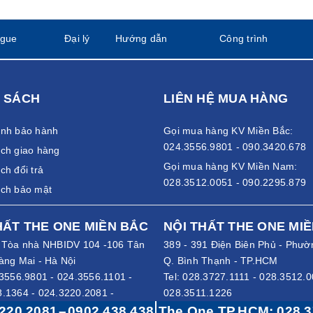
ogue
Đại lý
Hướng dẫn
Công trình
 SÁCH
LIÊN HỆ MUA HÀNG
ánh bảo hành
Gọi mua hàng KV Miền Bắc:
024.3556.9801 - 090.3420.678
ch giao hàng
Gọi mua hàng KV Miền Nam:
ch đổi trả
028.3512.0051 - 090.2295.879
ách bảo mật
HẤT THE ONE MIỀN BẮC
NỘI THẤT THE ONE MI
- Tòa nhà NHBIDV 104 -106 Tân
389 - 391 Điện Biên Phủ - Phườ
àng Mai - Hà Nội
Q. Bình Thạnh - TP.HCM
3556.9801
-
024.3556.1101
-
Tel:
028.3727.1111
-
028.3512.0
8.1364
-
024.3220.2081
-
028.3511.1226
0.2080
Hotline:
0902 295 879
-
0908 59
220 2081
–
0902 438 438
The One TP.HCM:
028 3