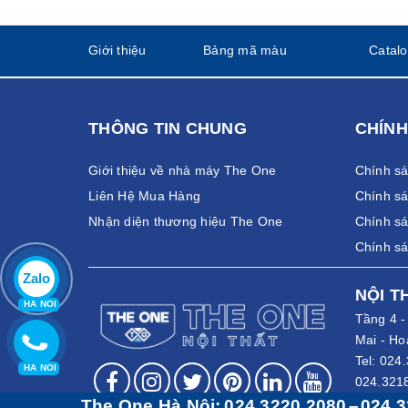
Giới thiệu
Bảng mã màu
Catal
THÔNG TIN CHUNG
CHÍNH
Giới thiệu về nhà máy The One
Chính s
Liên Hệ Mua Hàng
Chính sá
Nhận diện thương hiệu The One
Chính sá
Chính s
Zalo
NỘI T
HA NOI
Tầng 4 
Mai - Ho
Tel:
024.
HA NOI
024.321
024.322
The One Hà Nội:
024 3220 2080
–
024 3