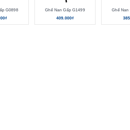
ấp G0898
Ghế Nan Gấp G1499
Ghế Nan
000₫
409.000₫
385