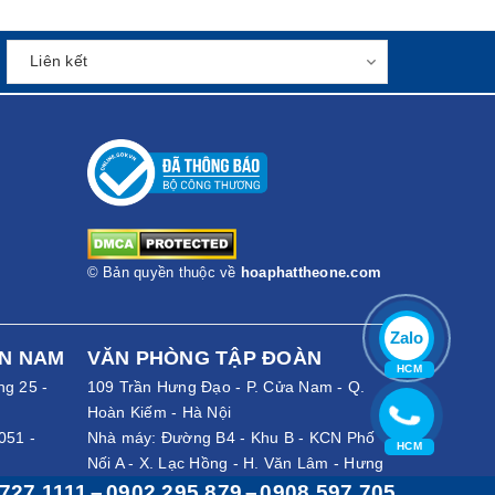
© Bản quyền thuộc về
hoaphattheone.com
Zalo
ỀN NAM
VĂN PHÒNG TẬP ĐOÀN
HCM
ng 25 -
109 Trần Hưng Đạo - P. Cửa Nam - Q.
Hoàn Kiếm - Hà Nội
051
-
Nhà máy: Đường B4 - Khu B - KCN Phố
HCM
Nối A - X. Lạc Hồng - H. Văn Lâm - Hưng
7 705
-
Yên
727 1111
–
0902 295 879
–
0908 597 705