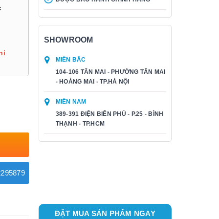
c
SHOWROOM
hi
MIỀN BẮC
104-106 TÂN MAI - PHƯỜNG TÂN MAI
- HOÀNG MAI - TP.HÀ NỘI
MIỀN NAM
389-391 ĐIỆN BIÊN PHỦ - P.25 - BÌNH
THẠNH - TP.HCM
295879
ĐẶT MUA SẢN PHẨM NGAY