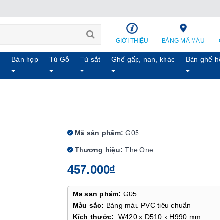
GIỚI THIỆU
BẢNG MÃ MÀU
c
Bàn họp
Tủ Gỗ
Tủ sắt
Ghế gấp, nan, khác
Bàn ghế h
Mã sản phẩm:
G05
Thương hiệu:
The One
457.000₫
Mã sản phẩm:
G05
Màu sắc:
Bảng màu PVC tiêu chuẩn
Kích thước:
W420 x D510 x H990 mm