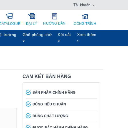
Tài khoản
HƯỚNG DẪN
CATALOGUE
ĐẠI LÝ
CÔNG TRÌNH
ội trường
Ghế phòng chờ
Két sẳt
Xem thêm
CAM KẾT BÁN HÀNG
SẢN PHẨM CHÍNH HÃNG
ĐÚNG TIÊU CHUẨN
ĐÚNG CHẤT LƯỢNG
ĐƯỢC BẢO HÀNH CHÍNH HÃNG