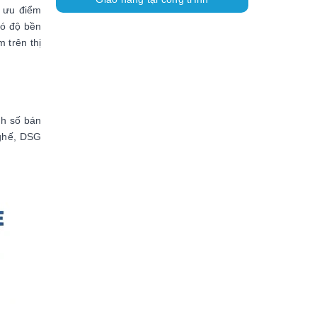
u ưu điểm
có độ bền
 trên thị
nh số bán
 ghế, DSG