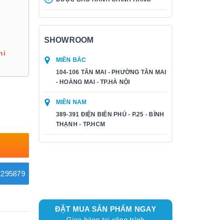
SHOWROOM
hi
MIỀN BẮC
104-106 TÂN MAI - PHƯỜNG TÂN MAI
- HOÀNG MAI - TP.HÀ NỘI
MIỀN NAM
389-391 ĐIỆN BIÊN PHỦ - P.25 - BÌNH
THẠNH - TP.HCM
295879
ĐẶT MUA SẢN PHẨM NGAY
Giao hàng tại công trình