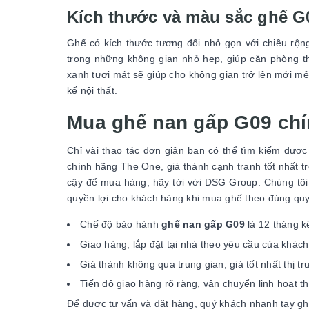
Kích thước và màu sắc ghế G
Ghế có kích thước tương đối nhỏ gọn với chiều rộ
trong những không gian nhỏ hẹp, giúp căn phòng 
xanh tươi mát sẽ giúp cho không gian trở lên mới mẻ
kế nội thất.
Mua ghế nan gấp G09 chí
Chỉ vài thao tác đơn giản bạn có thể tìm kiếm đư
chính hãng The One, giá thành cạnh tranh tốt nhất tr
cậy để mua hàng, hãy tới với DSG Group. Chúng tôi
quyền lợi cho khách hàng khi mua ghế theo đúng qu
Chế độ bảo hành
ghế nan gấp G09
là 12 tháng k
Giao hàng, lắp đặt tại nhà theo yêu cầu của khác
Giá thành không qua trung gian, giá tốt nhất thị 
Tiến độ giao hàng rõ ràng, vận chuyển linh hoạt t
Để được tư vấn và đặt hàng, quý khách nhanh tay g