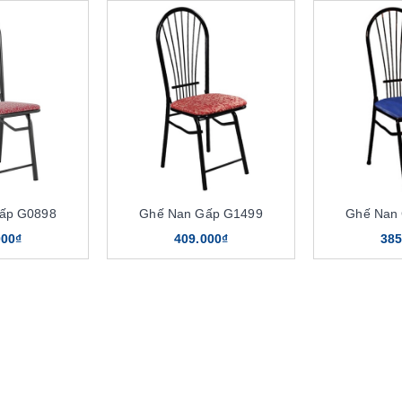
ấp G0898
Ghế Nan Gấp G1499
Ghế Nan
000₫
409.000₫
385