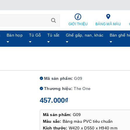
GIỚI THIỆU
BẢNG MÃ MÀU
c
Bàn họp
Tủ Gỗ
Tủ sắt
Ghế gấp, nan, khác
Bàn ghế h
Mã sản phẩm:
G09
Thương hiệu:
The One
457.000₫
Mã sản phẩm:
G09
Màu sắc:
Bảng màu PVC tiêu chuẩn
Kích thước:
W420 x D550 x H940 mm