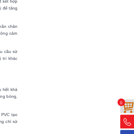
t kết hợp
ý để tăng
Phần chân
không cảm
hu cầu sử
 trí khác
y hết khả
áng bóng,
0
 PVC tạo
ng chỉ sử