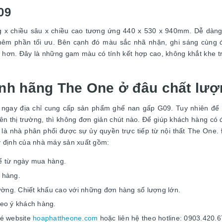
09
ng x chiều sâu x chiều cao tương ứng 440 x 530 x 940mm. Dễ dàn
thêm phần tối ưu. Bên cạnh đó màu sắc nhã nhặn, ghi sáng cùng
 hơn. Đây là những gam màu có tính kết hợp cao, không khắt khe tr
nh hãng The One ở đâu chất lư
ợc ngay địa chỉ cung cấp sản phẩm ghế nan gấp G09. Tuy nhiên đ
ên thị trường, thì không đơn giản chút nào. Để giúp khách hàng có đị
 là nhà phân phối được sự ủy quyền trực tiếp từ nội thất The One
y định của nhà máy sản xuất gồm:
ể từ ngày mua hàng.
h hàng.
trường. Chiết khấu cao với những đơn hàng số lượng lớn.
heo ý khách hàng.
hé website
hoaphattheone.com
hoặc liên hệ theo hotline: 0903.420.