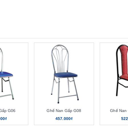
Gấp G06
Ghế Nan Gấp G08
Ghế Nan
000₫
457.000₫
522