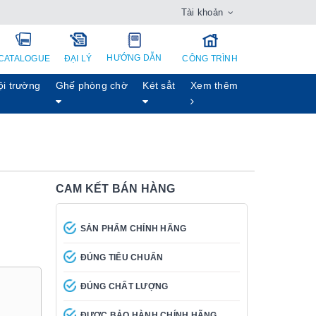
Tài khoản
HƯỚNG DẪN
CATALOGUE
ĐẠI LÝ
CÔNG TRÌNH
ội trường
Ghế phòng chờ
Két sẳt
Xem thêm
CAM KẾT BÁN HÀNG
SẢN PHẨM CHÍNH HÃNG
ĐÚNG TIÊU CHUẨN
ĐÚNG CHẤT LƯỢNG
ĐƯỢC BẢO HÀNH CHÍNH HÃNG