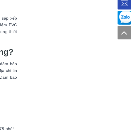
g sắp xếp
 đệm PVC
ong thiết
ợng?
ể đảm bảo
a chỉ tin
. Đảm bảo
678 nhé!