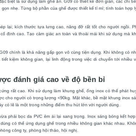
c biệt là sử dụng làm ghế ăn. G09 có thiết kế đơn giản, các chi tiế
 gọn nhẹ. Từng bộ phần của ghế được thiết kế tỉ mỉ; tính toán hợp l
p lại; kích thước tựa lưng cao, nâng đỡ rất tốt cho người ngồi. 
nh cố định cao. Tạo cảm giác an toàn và thoải mái khi sử dụng mà 
G09 chính là khả năng gấp gọn vô cùng tiện dụng. Khi không có n
iết kiệm không gian, lại linh động trong việc di chuyển tới nhiều vị
ợc đánh giá cao về độ bền bỉ
ộ cứng rất cao. Khi sử dụng làm khung ghế, ống inox có thể phát hu
ợc cho người có trọng lượng <90kg. Mặt khác, bề mặt khung inox s
Đây có lẽ là một trong những điểm thu hút lớn với người dùng.
a phải bọc da PVC êm ái lại sang trọng. Inox sáng bóng kết hợp
i dùng có thể ứng dụng ghế trong nhiều không gian khác nhau. Khô
hòng công ty, phòng hội thảo, hội nghị.