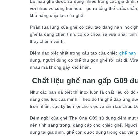
Là mẫu ghế được sử dụng nhiều trong các gia đình, đặ
với nhau vô cùng hài hòa. Tạo ra tổng thể chắc chắn,
khả năng chịu lực của ghế.
Phần tựa lưng của ghế có cấu tạo dạng nan inox ghé
ghế là dạng chân tĩnh, có độ choãi ra vừa phải, tí
thấy chênh vênh.
Điểm đặc biệt nhất trong cấu tạo của chiếc
ghế nan
dụng, người dùng có thể thu gọn ghế rồi cất đi. Vừa t
nhau mà không gây khó khăn.
Chất liệu ghế nan gấp G09 đư
Như các bạn đã biết thì inox luôn là chất liệu có đ
năng chịu lực của mình. Theo đó thì ghế đáp ứng đư
trơn nhẵn, cực kỳ tiện lợi cho việc vệ sinh lau chùi. 
Đệm ngồi của ghế The One G09 sử dụng đệm mút vừ
nên tính sang trọng, đẳng cấp cho chiếc ghế. Ngườ
dụng tại gia đình, ghế còn được dùng trong các văn p