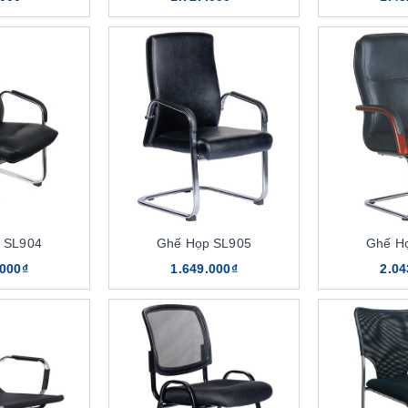
 SL904
Ghế Họp SL905
Ghế H
.000₫
1.649.000₫
2.04