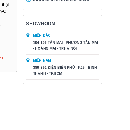
 thật
 PVC
SHOWROOM
i
MIỀN BẮC
104-106 TÂN MAI - PHƯỜNG TÂN MAI
- HOÀNG MAI - TP.HÀ NỘI
hi
MIỀN NAM
389-391 ĐIỆN BIÊN PHỦ - P.25 - BÌNH
THẠNH - TP.HCM