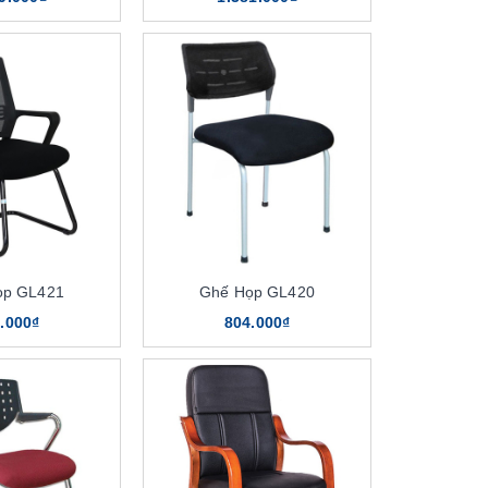
ọp GL421
Ghế Họp GL420
.000₫
804.000₫