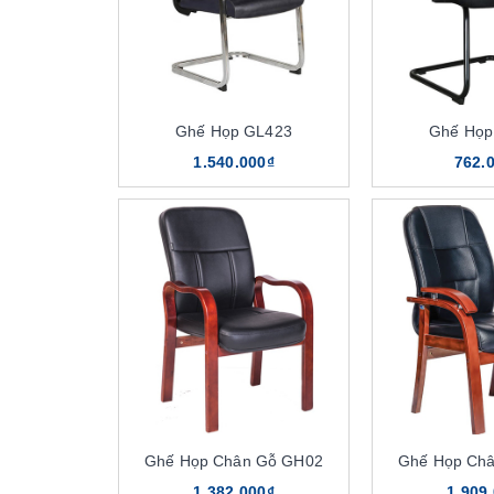
Ghế Họp GL423
Ghế Họp
1.540.000₫
762.
Ghế Họp Chân Gỗ GH02
Ghế Họp Ch
1.382.000₫
1.909