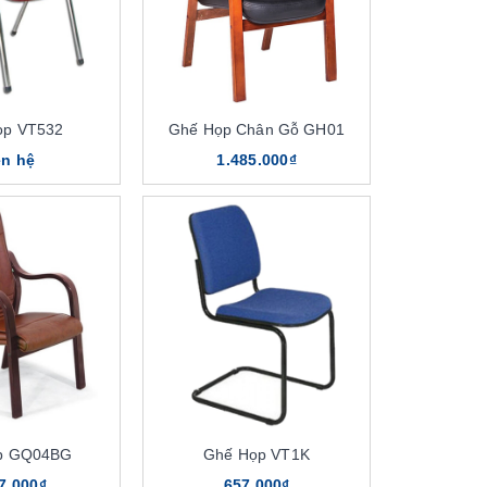
ọp VT532
Ghế Họp Chân Gỗ GH01
ên hệ
1.485.000₫
p GQ04BG
Ghế Họp VT1K
7.000₫
657.000₫