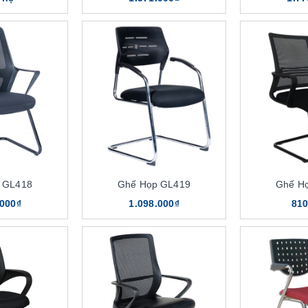
 GL418
Ghế Họp GL419
Ghế H
.000₫
1.098.000₫
810