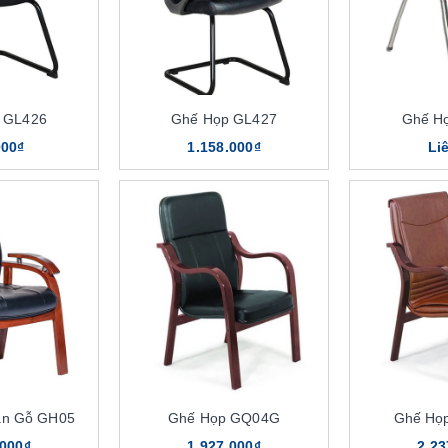
 GL426
Ghế Họp GL427
Ghế H
000₫
1.158.000₫
Li
ân Gỗ GH05
Ghế Họp GQ04G
Ghế Họ
.000₫
1.927.000₫
2.23