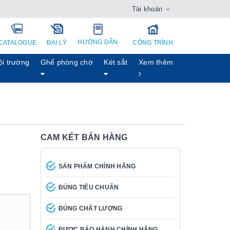
Tài khoản
HƯỚNG DẪN
CATALOGUE
ĐẠI LÝ
CÔNG TRÌNH
ội trường
Ghế phòng chờ
Két sẳt
Xem thêm
CAM KẾT BÁN HÀNG
SẢN PHẨM CHÍNH HÃNG
ĐÚNG TIÊU CHUẨN
ĐÚNG CHẤT LƯỢNG
ĐƯỢC BẢO HÀNH CHÍNH HÃNG