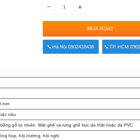
–
+
MUA NGAY
Hà Nội 0902438438
TP. HCM 0902
0 mm
oặc nâu
bằng gỗ tự nhiên. Mặt ghế và lưng ghế bọc da thật hoặc da PVC
ng họp, hội trường, hội nghị