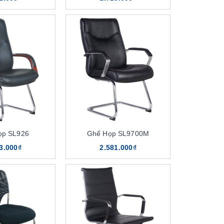
ọp SL926
Ghế Họp SL9700M
3.000₫
2.581.000₫