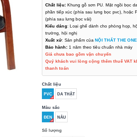
Chất liệu:
Khung gỗ sơn PU. Mặt ngồi bọc da
phần tiếp xúc (phía sau lưng bọc pvc), hoặc
(phía sau lưng bọc vải)
Kiểu dáng
: Loại ghế dành cho phòng họp, hộ
trường, hội nghị
Xuất xứ
: Sản phẩm của
NỘI THẤT THE ONE
Bảo hành:
1 năm theo tiêu chuẩn nhà máy
Giá chưa bao gồm vận chuyển
Quý khách vui lòng cộng thêm thuế VAT k
thanh toán
Chất liệu
PVC
DA THẬT
Màu sắc
ĐEN
NÂU
Số lượng