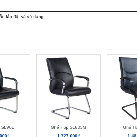
n lắp đặt và sử dụng
 SL901
Ghế Họp SL603M
Ghế H
.000₫
1.727.000₫
1.48