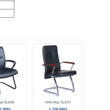
ọp SL606
Ghế Họp SL607
2.000₫
1.728.000₫