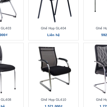
 GL403
Ghế Họp GL404
Ghế H
.000₫
Liên hệ
592
 GL408
Ghế Họp GL410
Ghế H
 hệ
1.571.000₫
1.77