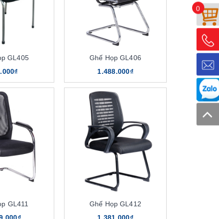
0
ọp GL405
Ghế Họp GL406
.000₫
1.488.000₫
ọp GL411
Ghế Họp GL412
9.000₫
1.381.000₫