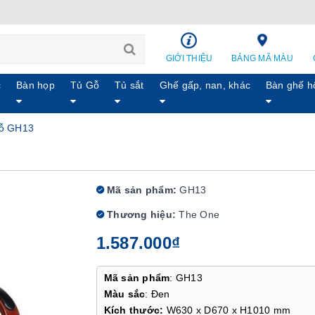
GIỚI THIỆU
BẢNG MÃ MÀU
c
Bàn họp
Tủ Gỗ
Tủ sắt
Ghế gấp, nan, khác
Bàn ghế h
ỗ GH13
Mã sản phẩm:
GH13
Thương hiệu:
The One
1.587.000₫
Mã sản phẩm
: GH13
Màu sắc
: Đen
Kích thước:
W630 x D670 x H1010 mm