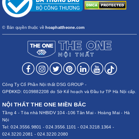
© Bản quyền thuộc về
hoaphattheone.com
Công Ty Cổ Phần Nội thất DSG GROUP -
GPĐKKD: 0109882208 do Sở Kế hoạch và Đầu tư TP Hà Nội cấp.
NỘI THẤT THE ONE MIỀN BẮC
Tầng 4 - Tòa nhà NHBIDV 104 -106 Tân Mai - Hoàng Mai - Hà
Nội
Tel:
024.3556.9801
-
024.3556.1101
-
024.3218.1364
-
024.3220.2081
-
024.3220.2080