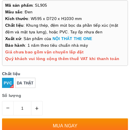
Mã sản phẩm
: SL905
Màu sắc
: Đen
Kích thước
: W595 x D720 x H1030 mm
Chất liệu
: Khung thép, đệm mút bọc da phần tiếp xúc (mặt
đệm và mặt tựa lưng), hoặc PVC. Tay ốp nhựa đen
Xuất xứ
: Sản phẩm của
NỘI THẤT THE ONE
Bảo hành
: 1 năm theo tiêu chuẩn nhà máy
Giá chưa bao gồm vận chuyển lắp đặt
Quý khách vui lòng cộng thêm thuế VAT khi thanh toán
Chất liệu
PVC
DA THẬT
Số lượng
–
+
MUA NGAY