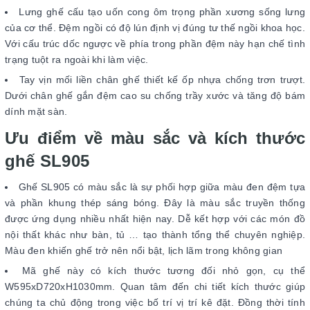
Lưng ghế cấu tạo uốn cong ôm trọng phần xương sống lưng
của cơ thể. Đệm ngồi có độ lún định vị đúng tư thế ngồi khoa học.
Với cấu trúc dốc ngược về phía trong phần đệm này hạn chế tình
trạng tuột ra ngoài khi làm việc.
Tay vịn mối liền chân ghế thiết kế ốp nhựa chống trơn trượt.
Dưới chân ghế gắn đệm cao su chống trầy xước và tăng độ bám
dính mặt sàn.
Ưu điểm về màu sắc và kích thước
ghế SL905
Ghế SL905 có màu sắc là sự phối hợp giữa màu đen đệm tựa
và phần khung thép sáng bóng. Đây là màu sắc truyền thống
được ứng dụng nhiều nhất hiện nay. Dễ kết hợp với các món đồ
nội thất khác như bàn, tủ … tạo thành tổng thể chuyên nghiệp.
Màu đen khiến ghế trở nên nổi bật, lịch lãm trong không gian
Mã ghế này có kích thước tương đối nhỏ gọn, cụ thể
W595xD720xH1030mm. Quan tâm đến chi tiết kích thước giúp
chúng ta chủ động trong việc bố trí vị trí kê đặt. Đồng thời tính