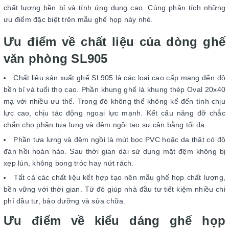
chất lượng bền bỉ và tính ứng dụng cao. Cùng phân tích những
ưu điểm đặc biệt trên mẫu ghế họp này nhé.
Ưu điểm về chất liệu của dòng ghế
văn phòng SL905
Chất liệu sản xuất ghế SL905 là các loại cao cấp mang đến độ
bền bỉ và tuổi thọ cao. Phần khung ghế là khung thép Oval 20x40
mạ với nhiều ưu thế. Trong đó không thể không kể đến tính chịu
lực cao, chịu tác động ngoại lực mạnh. Kết cấu nâng đỡ chắc
chắn cho phần tựa lưng và đệm ngồi tạo sự cân bằng tối đa.
Phần tựa lưng và đệm ngồi là mút bọc PVC hoặc da thật có độ
đàn hồi hoàn hảo. Sau thời gian dài sử dụng mặt đệm không bị
xẹp lún, không bong tróc hay nứt rách.
Tất cả các chất liệu kết hợp tạo nên mẫu ghế họp chất lượng,
bền vững với thời gian. Từ đó giúp nhà đầu tư tiết kiệm nhiều chi
phí đầu tư, bảo dưỡng và sửa chữa.
Ưu điểm về kiểu dáng ghế họp