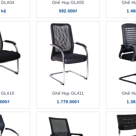
 GL404
Ghế Họp GL405
Ghế H
 hệ
592.000₫
1.48
 GL410
Ghế Họp GL411
Ghế H
.000₫
1.779.000₫
1.38