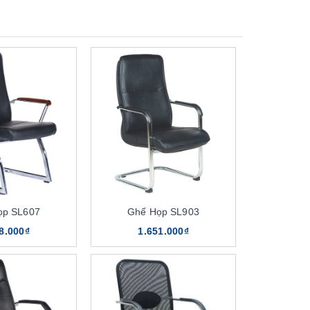
ọp SL607
Ghế Họp SL903
8.000₫
1.651.000₫