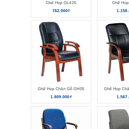
Ghế Họp GL426
Ghế Họp
762.000₫
1.158
Ghế Họp Chân Gỗ GH05
Ghế Họp Ch
1.909.000₫
1.587