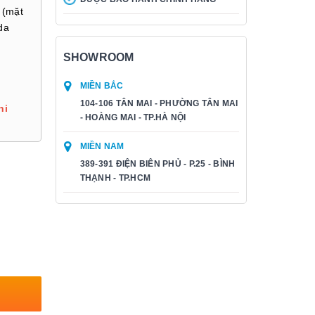
 (mặt
da
SHOWROOM
MIỀN BẮC
104-106 TÂN MAI - PHƯỜNG TÂN MAI
hi
- HOÀNG MAI - TP.HÀ NỘI
MIỀN NAM
389-391 ĐIỆN BIÊN PHỦ - P.25 - BÌNH
THẠNH - TP.HCM