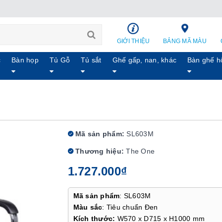
GIỚI THIỆU
BẢNG MÃ MÀU
c
Bàn họp
Tủ Gỗ
Tủ sắt
Ghế gấp, nan, khác
Bàn ghế h
M
Mã sản phẩm:
SL603M
Thương hiệu:
The One
1.727.000₫
Mã sản phẩm
: SL603M
Màu sắc
: Tiêu chuẩn Đen
Kích thước:
W570 x D715 x H1000 mm