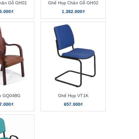
hân Gỗ GH01
Ghế Họp Chân Gỗ GH02
5.000₫
1.382.000₫
p GQ04BG
Ghế Họp VT1K
7.000₫
657.000₫