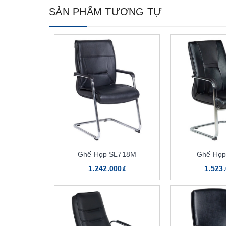
SẢN PHẨM TƯƠNG TỰ
Ghế Họp SL718M
Ghế Họp
1.242.000₫
1.523