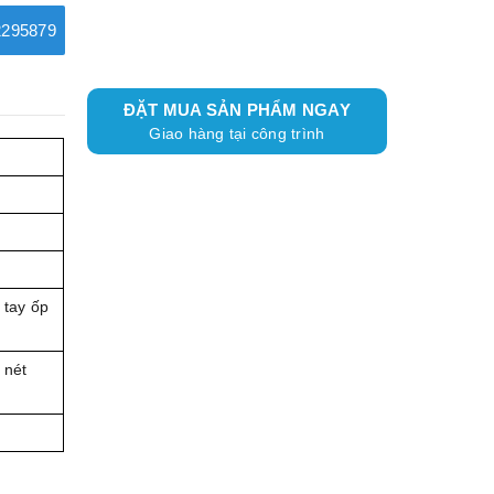
295879
ĐẶT MUA SẢN PHẨM NGAY
Giao hàng tại công trình
 tay ốp
 nét