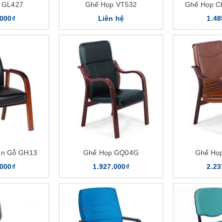
 GL427
Ghế Họp VT532
Ghế Họp C
.000₫
Liên hệ
1.48
ân Gỗ GH13
Ghế Họp GQ04G
Ghế Họ
.000₫
1.927.000₫
2.23