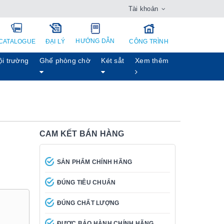
Tài khoản
HƯỚNG DẪN
CATALOGUE
ĐẠI LÝ
CÔNG TRÌNH
ội trường
Ghế phòng chờ
Két sẳt
Xem thêm
CAM KẾT BÁN HÀNG
SẢN PHẨM CHÍNH HÃNG
ĐÚNG TIÊU CHUẨN
ĐÚNG CHẤT LƯỢNG
ĐƯỢC BẢO HÀNH CHÍNH HÃNG