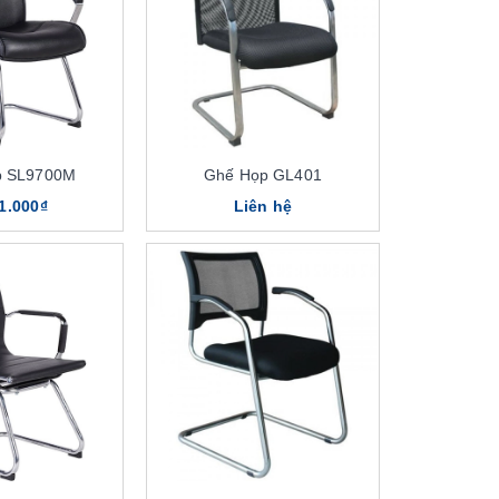
p SL9700M
Ghế Họp GL401
1.000₫
Liên hệ