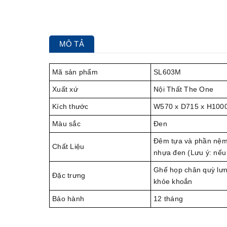
MÔ TẢ
Mã sản phẩm
SL603M
Xuất xứ
Nội Thất The One
Kích thước
W570 x D715 x H100
Màu sắc
Đen
Đêm tựa và phần nệm 
Chất Liệu
nhựa đen (Lưu ý: nếu 
Ghế họp chân quỳ lưng
Đặc trưng
khỏe khoắn
Bảo hành
12 tháng