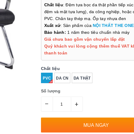
Chất liệu
: Đệm tựa bọc da thật phần tiếp xúc
đệm và mặt tựa lưng), da công nghiệp, hoặc 
PVC. Chân tay thép mạ. Ốp tay nhựa đen
Xuất xứ
: Sản phẩm của
NỘI THẤT THE ONE
Bảo hành:
1 năm theo tiêu chuẩn nhà máy
Giá chưa bao gồm vận chuyển lắp đặt
Quý khách vui lòng cộng thêm thuế VAT k
thanh toán
Chất liệu
PVC
DA CN
DA THẬT
Số lượng
–
+
MUA NGAY