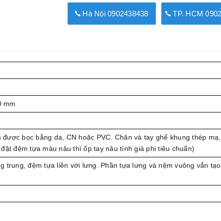
Hà Nội 0902438438
TP. HCM 0902
0 mm
được bọc bằng da, CN hoặc PVC. Chân và tay ghế khung thép mạ,
đặt đệm tựa màu nâu thì ốp tay nâu tính giá phi tiêu chuẩn)
 trung, đệm tựa liền với lưng. Phần tựa lưng và nệm vuông vắn tạo