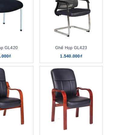
ọp GL420
Ghế Họp GL423
.000₫
1.540.000₫