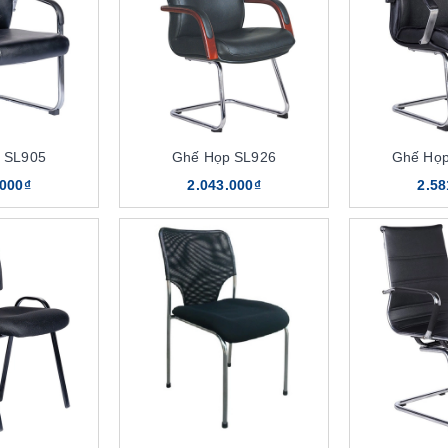
 SL905
Ghế Họp SL926
Ghế Họ
.000₫
2.043.000₫
2.58