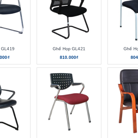
 GL419
Ghế Họp GL421
Ghế H
.000₫
810.000₫
804