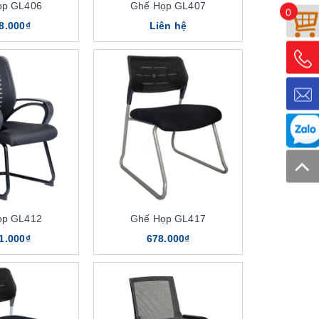
ọp GL406
Ghế Họp GL407
0
8.000₫
Liên hệ
ọp GL412
Ghế Họp GL417
1.000₫
678.000₫