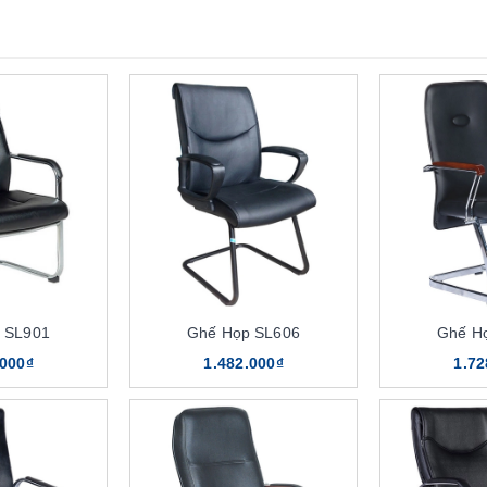
 SL901
Ghế Họp SL606
Ghế H
.000₫
1.482.000₫
1.72