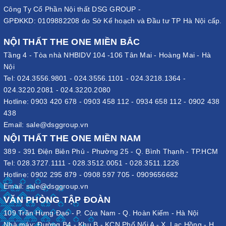
Công Ty Cổ Phần Nội thất DSG GROUP -
GPĐKKD: 0109882208 do Sở Kế hoạch và Đầu tư TP Hà Nội cấp.
NỘI THẤT THE ONE MIỀN BẮC
Tầng 4 - Tòa nhà NHBIDV 104 -106 Tân Mai - Hoàng Mai - Hà
Nội
Tel:
024.3556.9801
-
024.3556.1101
-
024.3218.1364
-
024.3220.2081
-
024.3220.2080
Hotline:
0903 420 678
-
0903 458 112
-
0934 658 112
-
0902 438
438
Email:
sale@dsggroup.vn
NỘI THẤT THE ONE MIỀN NAM
389 - 391 Điện Biên Phủ - Phường 25 - Q. Bình Thạnh - TP.HCM
Tel:
028.3727.1111
-
028.3512.0051
-
028.3511.1226
Hotline:
0902 295 879
-
0908 597 705
-
0909656682
Email:
sale@dsggroup.vn
VĂN PHÒNG TẬP ĐOÀN
109 Trần Hưng Đạo - P. Cửa Nam - Q. Hoàn Kiếm - Hà Nội
Nhà máy: Đường B4 - Khu B - KCN Phố Nối A - X. Lạc Hồng - H.