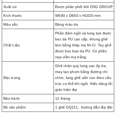
Xuất xứ
Được phân phối bởi DSG GROUP
Kích thước
W580 x D650 x H1020 mm
Màu sắc
Bảng màu da
Phần đệm ngồi và lưng tựa được
bọc da PU cao cấp, khung ghế
Chất Liệu
làm bằng thép mạ Ni-Cr. Tay ghế
được bọc bao da PU. Có phần
nẹp viền mạ trắng.
Ghế chân quỳ lưng cao ốp da,
may tạo phom bằng đường chỉ
Đặc trưng
chìm, lưng ghế uốn con theo cấu
trúc cơ thể khi ngồi. Kiểu dáng tối
giản hiện đại
Bảo hành
12 tháng
Bộ sản phẩm
1 ghế GQ111, hướng dẫn lắp đặt