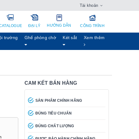
Tài khoản
HƯỚNG DẪN
CATALOGUE
ĐẠI LÝ
CÔNG TRÌNH
ội trường
Ghế phòng chờ
Két sẳt
Xem thêm
CAM KẾT BÁN HÀNG
SẢN PHẨM CHÍNH HÃNG
ĐÚNG TIÊU CHUẨN
ĐÚNG CHẤT LƯỢNG
m
ĐƯỢC BẢO HÀNH CHÍNH HÃNG