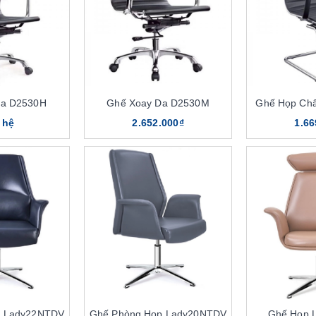
Da D2530H
Ghế Xoay Da D2530M
Ghế Họp Ch
 hệ
2.652.000₫
1.66
p Lady22NTDV
Ghế Phòng Họp Lady20NTDV
Ghế Họp 