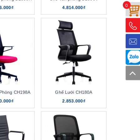
0
6.000₫
4.814.000₫
 Phòng CH198A
Ghế Lưới CH180A
0.000₫
2.853.000₫