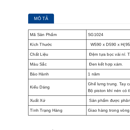
MÔ TẢ
Mã Sản Phẩm
SG1024
Kích Thước
W590 x D590 x H(95
Chất Liệu
Đệm tựa bọc vải nỉ.
Màu Sắc
Đen kết hợp xám.
Bảo Hành
1 năm
Ghế lưng trung. Tay c
Kiểu Dáng
Bộ piston khí nén có 
Xuất Xứ
Sản phẩm được phân
Tình Trạng Hàng
Giao hàng trong vòng