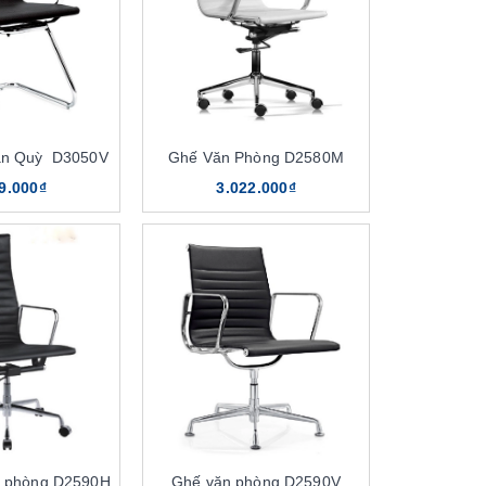
ân Quỳ D3050V
Ghế Văn Phòng D2580M
9.000₫
3.022.000₫
n phòng D2590H
Ghế văn phòng D2590V