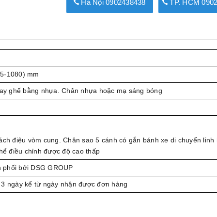
Hà Nội 0902438438
TP. HCM 0902
5-1080) mm
 Tay ghế bằng nhựa. Chân nhựa hoặc mạ sáng bóng
ách điệu vòm cung. Chân sao 5 cánh có gắn bánh xe di chuyển linh 
thể điều chỉnh được độ cao thấp
 phối bởi DSG GROUP
 3 ngày kể từ ngày nhận được đơn hàng