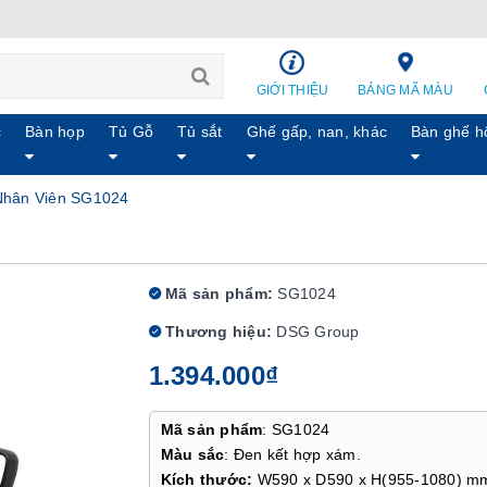
GIỚI THIỆU
BẢNG MÃ MÀU
c
Bàn họp
Tủ Gỗ
Tủ sắt
Ghế gấp, nan, khác
Bàn ghế h
hân Viên SG1024
Mã sản phẩm:
SG1024
Thương hiệu:
DSG Group
1.394.000₫
Mã sản phẩm
: SG1024
Màu sắc
: Đen kết hợp xám.
Kích thước:
W590 x D590 x H(955-1080) m