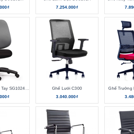
.000₫
7.254.000₫
7.89
Ghế Xoay Không Tay SG1024KT
Ghế Lưới C300
Ghế Trưởng
.000₫
3.040.000₫
3.48