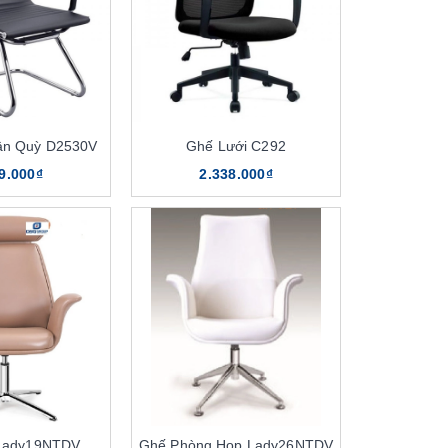
ân Quỳ D2530V
Ghế Lưới C292
9.000₫
2.338.000₫
Lady19NTDV
Ghế Phòng Họp Lady26NTDV