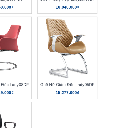
40.000₫
16.040.000₫
 Đốc Lady08DF
Ghế Nữ Giám Đốc Lady05DF
19.000₫
15.277.000₫