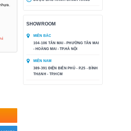
 nhựa.
SHOWROOM
MIỀN BẮC
hi
104-106 TÂN MAI - PHƯỜNG TÂN MAI
- HOÀNG MAI - TP.HÀ NỘI
MIỀN NAM
389-391 ĐIỆN BIÊN PHỦ - P.25 - BÌNH
THẠNH - TP.HCM