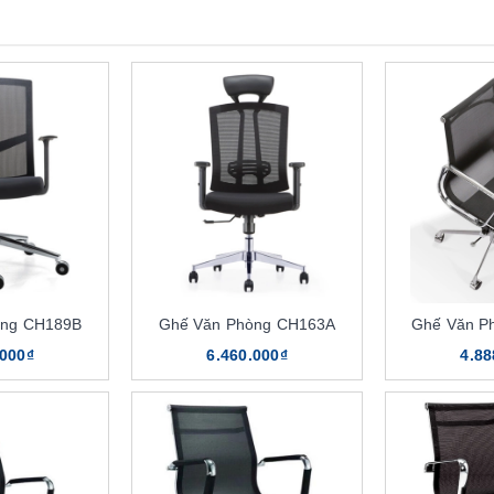
òng CH189B
Ghế Văn Phòng CH163A
Ghế Văn P
.000₫
6.460.000₫
4.88