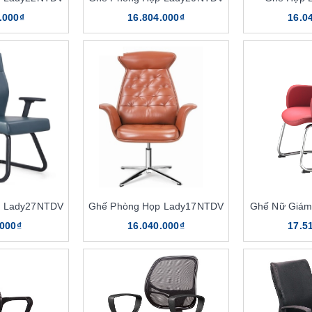
.000₫
16.804.000₫
16.0
p Lady27NTDV
Ghế Phòng Họp Lady17NTDV
Ghế Nữ Giám
.000₫
16.040.000₫
17.5