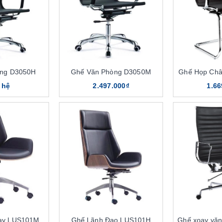
òng D3050H
Ghế Văn Phòng D3050M
Ghế Họp Ch
 hệ
2.497.000₫
1.66
ay LUS101M
Ghế Lãnh Đạo LUS101H
Ghế xoay vă