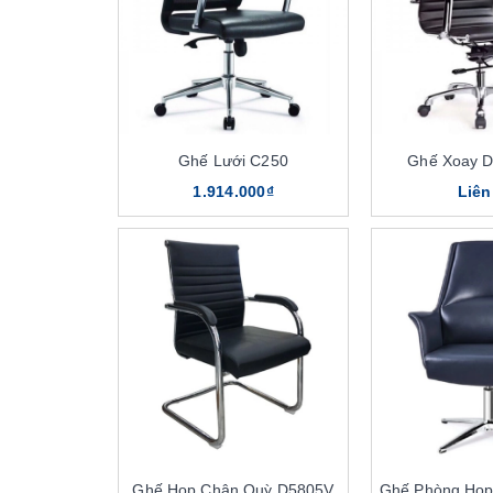
Ghế Lưới C250
Ghế Xoay 
1.914.000₫
Liên
Ghế Họp Chân Quỳ D5805V
Ghế Phòng Họ