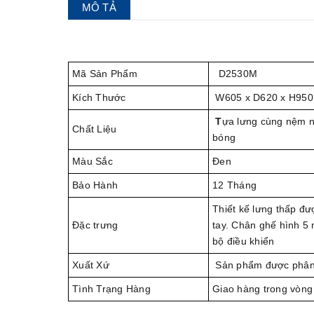
MÔ TẢ
Mã Sản Phẩm
D2530M
Kích Thước
W605 x D620 x H95
T
ựa lưng cùng nệm n
Chất Liệu
bóng
Màu Sắc
Đen
Bảo Hành
12 Tháng
Thiết kế lưng thấp đư
Đặc trưng
tay. Chân ghế hình 5 
bộ điều khiển
Xuất Xứ
Sản phẩm được phân
Tình Trạng Hàng
Giao hàng trong vòng