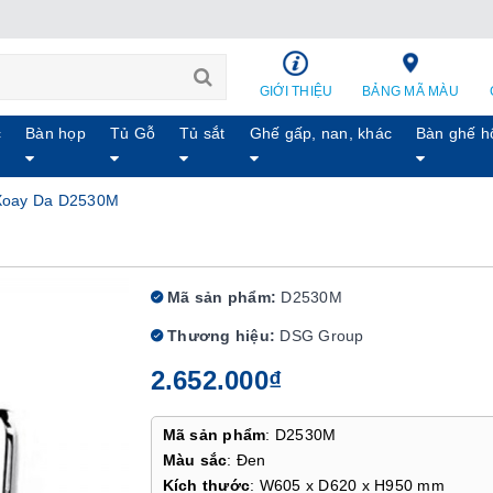
GIỚI THIỆU
BẢNG MÃ MÀU
c
Bàn họp
Tủ Gỗ
Tủ sắt
Ghế gấp, nan, khác
Bàn ghế h
Xoay Da D2530M
Mã sản phẩm:
D2530M
Thương hiệu:
DSG Group
2.652.000₫
Mã sản phẩm
: D2530M
Màu sắc
: Đen
Kích thước
: W605 x D620 x H950 mm