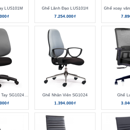
ay LUS101M
Ghế Lãnh Đạo LUS101H
Ghế xoay vă
.000₫
7.254.000₫
7.89
Ghế Xoay Không Tay SG1024KT
Ghế Nhân Viên SG1024
Ghế L
.000₫
1.394.000₫
3.04