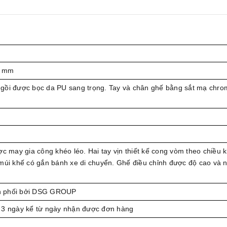
0 mm
gồi được bọc da PU sang trọng. Tay và chân ghế bằng sắt mạ chr
ợc may gia công khéo léo. Hai tay vịn thiết kế cong vòm theo chiều 
múi khế có gắn bánh xe di chuyển. Ghế điều chỉnh được độ cao và 
 phối bởi DSG GROUP
 3 ngày kể từ ngày nhận được đơn hàng