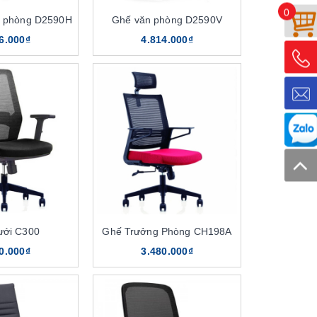
0
n phòng D2590H
Ghế văn phòng D2590V
6.000₫
4.814.000₫
ưới C300
Ghế Trưởng Phòng CH198A
0.000₫
3.480.000₫