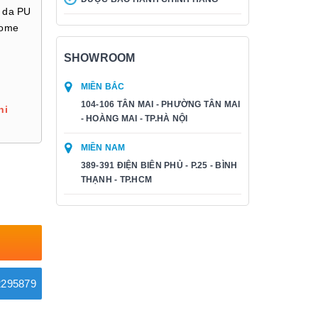
c da PU
rome
SHOWROOM
MIỀN BẮC
104-106 TÂN MAI - PHƯỜNG TÂN MAI
hi
- HOÀNG MAI - TP.HÀ NỘI
MIỀN NAM
389-391 ĐIỆN BIÊN PHỦ - P.25 - BÌNH
THẠNH - TP.HCM
295879