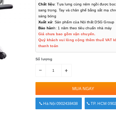
Chất liệu
: Tựa lưng cùng nệm ngồi được bọ
sang trọng. Tay và chân ghế bằng sắt mạ ch
sáng bóng
Xuất xứ
: Sản phẩm của Nội thất DSG Group
Bảo hàn
h: 1 năm theo tiêu chuẩn nhà máy
Giá chưa bao gồm vận chuyển.
Quý khách vui lòng cộng thêm thuế VAT k
thanh toán
Số lượng
–
+
MUA NGAY
Hà Nội 0902438438
TP. HCM 0902