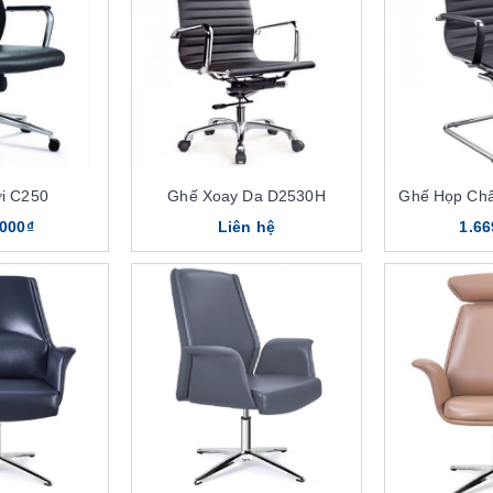
i C250
Ghế Xoay Da D2530H
Ghế Họp Ch
.000₫
Liên hệ
1.66