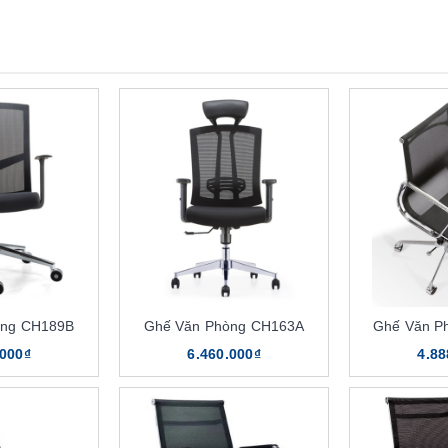
òng CH189B
Ghế Văn Phòng CH163A
Ghế Văn P
.000₫
6.460.000₫
4.88