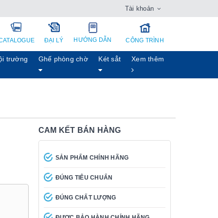
Tài khoản
HƯỚNG DẪN
CATALOGUE
ĐẠI LÝ
CÔNG TRÌNH
ội trường
Ghế phòng chờ
Két sẳt
Xem thêm
CAM KẾT BÁN HÀNG
SẢN PHẨM CHÍNH HÃNG
ĐÚNG TIÊU CHUẨN
ĐÚNG CHẤT LƯỢNG
ĐƯỢC BẢO HÀNH CHÍNH HÃNG