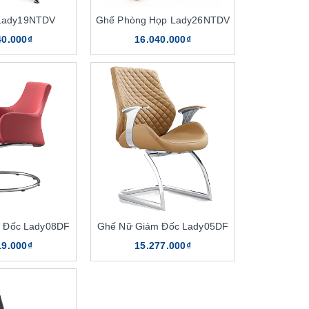
Lady19NTDV
Ghế Phòng Họp Lady26NTDV
40.000₫
16.040.000₫
 Đốc Lady08DF
Ghế Nữ Giám Đốc Lady05DF
19.000₫
15.277.000₫