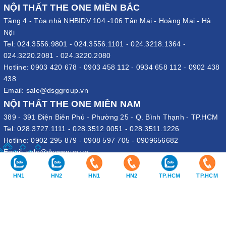
NỘI THẤT THE ONE MIỀN BẮC
Tầng 4 - Tòa nhà NHBIDV 104 -106 Tân Mai - Hoàng Mai - Hà
Nội
Tel:
024.3556.9801
-
024.3556.1101
-
024.3218.1364
-
024.3220.2081
-
024.3220.2080
Hotline:
0903 420 678
-
0903 458 112
-
0934 658 112
-
0902 438
438
Email:
sale@dsggroup.vn
NỘI THẤT THE ONE MIỀN NAM
389 - 391 Điện Biên Phủ - Phường 25 - Q. Bình Thạnh - TP.HCM
Tel:
028.3727.1111
-
028.3512.0051
-
028.3511.1226
Hotline:
0902 295 879
-
0908 597 705
-
0909656682
Email:
sale@dsggroup.vn
VĂN PHÒNG TẬP ĐOÀN
HN1
HN2
HN1
HN2
TP.HCM
TP.HCM
109 Trần Hưng Đạo - P. Cửa Nam - Q. Hoàn Kiếm - Hà Nội
Nhà máy: Đường B4 - Khu B - KCN Phố Nối A - X. Lạc Hồng - H.
Văn Lâm - Hưng Yên