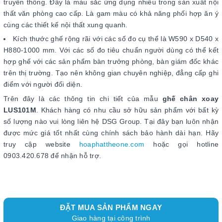
truyền thống. Đây là màu sắc ứng dụng nhiều trong sản xuất nội
thất văn phòng cao cấp. Là gam màu có khả năng phối hợp ăn ý
cùng các thiết kế nội thất xung quanh.
Kích thước ghế rộng rãi với các số đo cụ thể là W590 x D540 x
H880-1000 mm. Với các số đo tiêu chuẩn người dùng có thể kết
hợp ghế với các sản phẩm bàn trưởng phòng, bàn giám đốc khác
trên thị trường. Tạo nên không gian chuyên nghiệp, đẳng cấp ghi
điểm với người đối diện.
Trên đây là các thông tin chi tiết của mẫu
ghế chân xoay
LUS101M
. Khách hàng có nhu cầu sở hữu sản phẩm với bất kỳ
số lượng nào vui lòng liên hệ DSG Group. Tại đây bạn luôn nhận
được mức giá tốt nhất cùng chính sách bảo hành dài hạn. Hãy
truy cập website
hoaphattheone.com
hoặc gọi hotline
0903.420.678 để nhận hỗ trợ.
ĐẶT MUA SẢN PHẨM NGAY
Giao hàng tại công trình