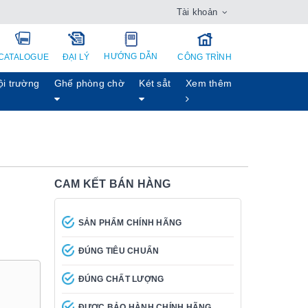
Tài khoản
HƯỚNG DẪN
CATALOGUE
ĐẠI LÝ
CÔNG TRÌNH
ội trường
Ghế phòng chờ
Két sẳt
Xem thêm
CAM KẾT BÁN HÀNG
SẢN PHẨM CHÍNH HÃNG
ĐÚNG TIÊU CHUẨN
ĐÚNG CHẤT LƯỢNG
ĐƯỢC BẢO HÀNH CHÍNH HÃNG