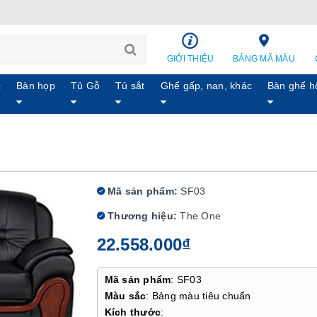
GIỚI THIỆU
BẢNG MÃ MÀU
c
Bàn họp
Tủ Gỗ
Tủ sắt
Ghế gấp, nan, khác
Bàn ghế h
Mã sản phẩm:
SF03
Thương hiệu:
The One
22.558.000₫
Mã sản phẩm
: SF03
Màu sắc
: Bảng màu tiêu chuẩn
Kích thước
: