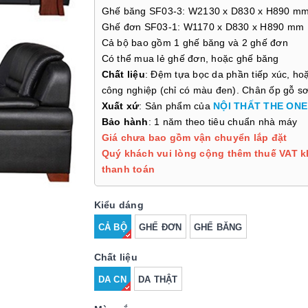
Ghế băng SF03-3: W2130 x D830 x H890 m
Ghế đơn SF03-1: W1170 x D830 x H890 mm
Cả bộ bao gồm 1 ghế băng và 2 ghế đơn
Có thể mua lẻ ghế đơn, hoặc ghế băng
Chất liệu
: Đệm tựa bọc da phần tiếp xúc, ho
công nghiệp (chỉ có màu đen). Chân ốp gỗ s
Xuất xứ
: Sản phẩm của
NỘI THẤT THE ONE
Bảo hành
: 1 năm theo tiêu chuẩn nhà máy
Giá chưa bao gồm vận chuyển lắp đặt
Quý khách vui lòng cộng thêm thuế VAT k
thanh toán
Kiểu dáng
CẢ BỘ
GHẾ ĐƠN
GHẾ BĂNG
Chất liệu
DA CN
DA THẬT