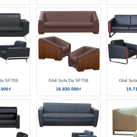
Da SF709
Ghế Sofa Da SF708
Ghế Sof
.000₫
16.830.000₫
15.7