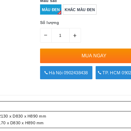
Màu sắc
MÀU ĐEN
KHÁC MÀU ĐEN
Số lượng
–
+
MUA NGAY
Hà Nội 0902438438
TP. HCM 0902
2130 x D830 x H890 mm
170 x D830 x H890 mm