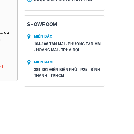
m
SHOWROOM
ặc da
MIỀN BẮC
ơn
104-106 TÂN MAI - PHƯỜNG TÂN MAI
- HOÀNG MAI - TP.HÀ NỘI
MIỀN NAM
hi
389-391 ĐIỆN BIÊN PHỦ - P.25 - BÌNH
THẠNH - TP.HCM