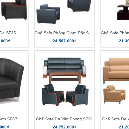
 Da SF35
Ghế Sofa Phòng Giám Đốc SP12
.000₫
24.597.000₫
21.3
Đơn SP07
Ghế Sofa Da Văn Phòng SP01
Ghế Sofa Da 
.000₫
24.752.000₫
21.2