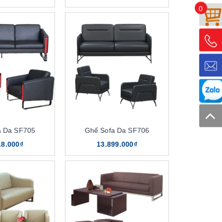
0
a Da SF705
Ghế Sofa Da SF706
18.000₫
13.899.000₫