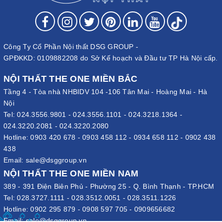
Công Ty Cổ Phần Nội thất DSG GROUP -
GPĐKKD: 0109882208 do Sở Kế hoạch và Đầu tư TP Hà Nội cấp.
NỘI THẤT THE ONE MIỀN BẮC
Tầng 4 - Tòa nhà NHBIDV 104 -106 Tân Mai - Hoàng Mai - Hà
Nội
Tel:
024.3556.9801
-
024.3556.1101
-
024.3218.1364
-
024.3220.2081
-
024.3220.2080
Hotline:
0903 420 678
-
0903 458 112
-
0934 658 112
-
0902 438
438
Email:
sale@dsggroup.vn
NỘI THẤT THE ONE MIỀN NAM
389 - 391 Điện Biên Phủ - Phường 25 - Q. Bình Thạnh - TP.HCM
Tel:
028.3727.1111
-
028.3512.0051
-
028.3511.1226
Hotline:
0902 295 879
-
0908 597 705
-
0909656682
Email:
sale@dsggroup.vn