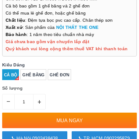
Cả bộ bao gồm 1 ghế băng và 2 ghế đơn
Có thể mua lẻ ghế đơn, hoặc ghế băng
Chất liệu
: Đệm tựa bọc pvc cao cấp. Chân thép sơn
Xuất xứ
: Sản phẩm của
NỘI THẤT THE ONE
Bảo hành
: 1 năm theo tiêu chuẩn nhà máy
Giá chưa bao gồm vận chuyển lắp đặt
Quý khách vui lòng cộng thêm thuế VAT khi thanh toán
Kiểu Dáng
CẢ BỘ
GHẾ BĂNG
GHẾ ĐƠN
Số lượng
–
+
MUA NGAY
Hà Nội 0902438438
TP. HCM 0902295879