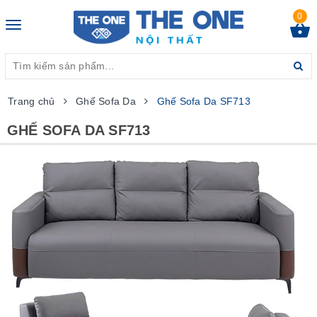
0
Toggle
navigation
Trang chủ
Ghế Sofa Da
Ghế Sofa Da SF713
GHẾ SOFA DA SF713