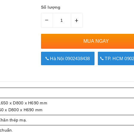
Số lượng
–
+
MUA NGAY
Hà Nội 0902438438
TP. HCM 0902
1650 x D800 x H690 mm
50 x D800 x H690 mm
Chân thép mạ.
chuẩn.