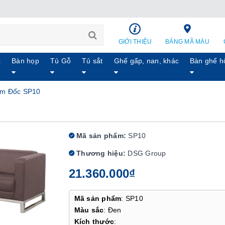
GIỚI THIỆU
BẢNG MÃ MÀU
c
Bàn họp
Tủ Gỗ
Tủ sắt
Ghế gấp, nan, khác
Bàn ghế h
ám Đốc SP10
Mã sản phẩm:
SP10
Thương hiệu:
DSG Group
21.360.000₫
Mã sản phẩm
: SP10
Màu sắc
: Đen
Kích thước
: