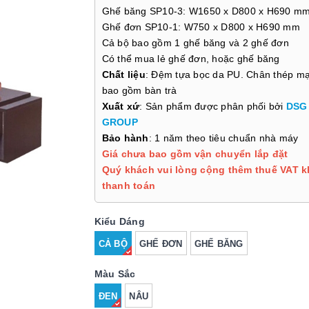
Ghế băng SP10-3: W1650 x D800 x H690 m
Ghế đơn SP10-1: W750 x D800 x H690 mm
Cả bộ bao gồm 1 ghế băng và 2 ghế đơn
Có thể mua lẻ ghế đơn, hoặc ghế băng
Chất liệu
: Đệm tựa bọc da PU. Chân thép m
bao gồm bàn trà
Xuất xứ
: Sản phẩm được phân phối bởi
DSG
GROUP
Bảo hành
: 1 năm theo tiêu chuẩn nhà máy
Giá chưa bao gồm vận chuyển lắp đặt
Quý khách vui lòng cộng thêm thuế VAT k
thanh toán
Kiểu Dáng
CẢ BỘ
GHẾ ĐƠN
GHẾ BĂNG
Màu Sắc
ĐEN
NÂU