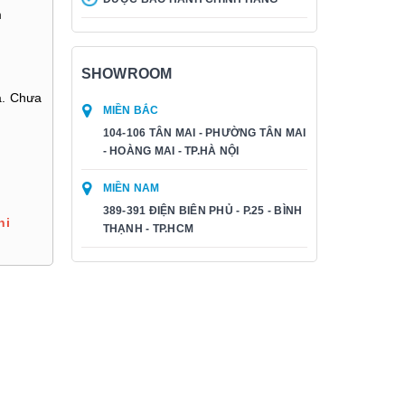
m
SHOWROOM
ạ. Chưa
MIỀN BẮC
104-106 TÂN MAI - PHƯỜNG TÂN MAI
- HOÀNG MAI - TP.HÀ NỘI
MIỀN NAM
389-391 ĐIỆN BIÊN PHỦ - P.25 - BÌNH
hi
THẠNH - TP.HCM