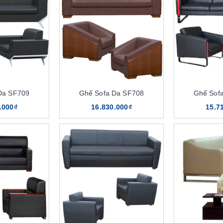
Da SF709
Ghế Sofa Da SF708
Ghế Sof
.000₫
16.830.000₫
15.7