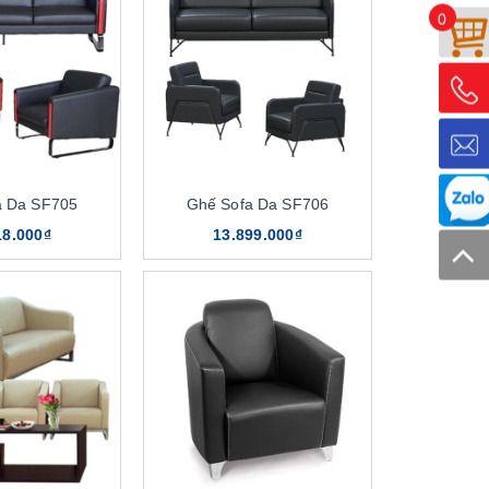
0
a Da SF705
Ghế Sofa Da SF706
18.000₫
13.899.000₫