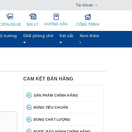
Tài khoản
HƯỚNG DẪN
CATALOGUE
ĐẠI LÝ
CÔNG TRÌNH
ội trường
Ghế phòng chờ
Két sẳt
Xem thêm
CAM KẾT BÁN HÀNG
SẢN PHẨM CHÍNH HÃNG
ĐÚNG TIÊU CHUẨN
ĐÚNG CHẤT LƯỢNG
ĐƯỢC BẢO HÀNH CHÍNH HÃNG