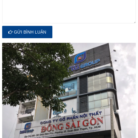
GỬI BÌNH LUẬN