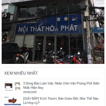
XEM NHIỀU NHẤT
3 Dòng Bàn Làm Việc Nhân Viên Văn Phòng Phổ Biến
Nhất Hiện Nay
09/08/2026
[GIẢI ĐÁP] Kích Thước Bàn Giám Đốc Như Thế Nào
Là Hợp Lý?