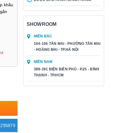
p khẩu
 gắn
SHOWROOM
MIỀN BẮC
104-106 TÂN MAI - PHƯỜNG TÂN MAI
- HOÀNG MAI - TP.HÀ NỘI
hi
MIỀN NAM
389-391 ĐIỆN BIÊN PHỦ - P.25 - BÌNH
THẠNH - TP.HCM
295879