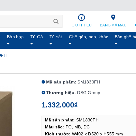
GIỚI THIỆU
BẢNG MÃ MÀU
c
Bàn họp
Tủ Gỗ
Tủ sắt
Ghế gấp, nan, khác
Bàn ghế h
0FH
Mã sản phẩm:
SM1830FH
Thương hiệu:
DSG Group
1.332.000₫
Mã sản phẩm:
SM1830FH
Màu sắc:
PO, MB, DC
Kích thước:
W402 x D520 x H555 mm