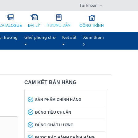
Tài khoản
HƯỚNG DẪN
CATALOGUE
ĐẠI LÝ
CÔNG TRÌNH
ội trường
Ghế phòng chờ
Két sẳt
Xem thêm
CAM KẾT BÁN HÀNG
SẢN PHẨM CHÍNH HÃNG
ĐÚNG TIÊU CHUẨN
ĐÚNG CHẤT LƯỢNG
ĐƯỢC BẢO HÀNH CHÍNH HÃNG