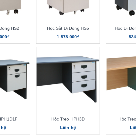
 Động HS2
Hộc Sắt Di Động HS5
Hộc Di Đ
.000₫
1.878.000₫
834
 HPH1D1F
Hộc Treo HPH3D
Hộc Tre
 hệ
Liên hệ
Li