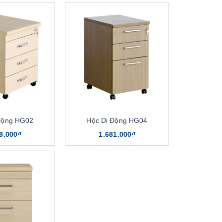
Động HG02
Hộc Di Động HG04
8.000₫
1.681.000₫