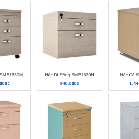
g SME1830M
Hộc Di Động SME1830H
Hộc Cố 
.000₫
940.000₫
1.44