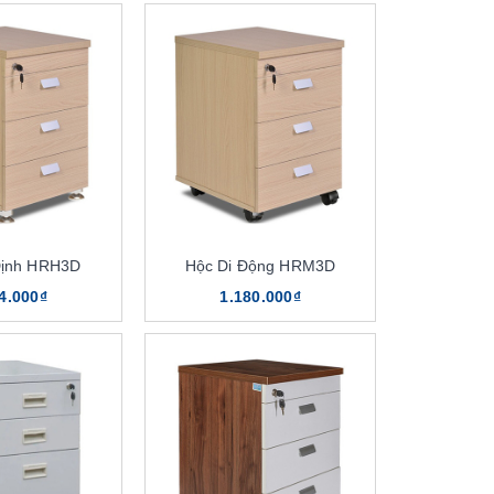
Định HRH3D
Hộc Di Động HRM3D
4.000₫
1.180.000₫