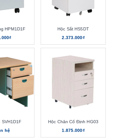
ộng HPM1D1F
Hộc Sắt HS5DT
.000₫
2.373.000₫
o SVH1D1F
Hộc Chân Cố Định HG03
ên hệ
1.875.000₫