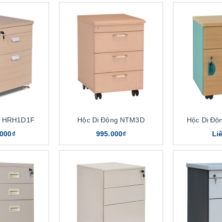
h HRH1D1F
Hộc Di Động NTM3D
Hộc Di Đ
.000₫
995.000₫
Li