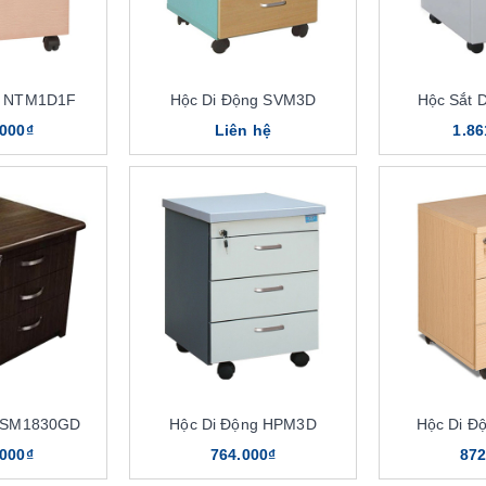
g NTM1D1F
Hộc Di Động SVM3D
Hộc Sắt 
.000₫
Liên hệ
1.86
g SM1830GD
Hộc Di Động HPM3D
Hộc Di Đ
.000₫
764.000₫
872