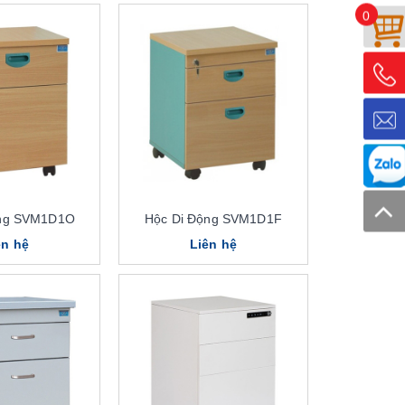
0
ộng SVM1D1O
Hộc Di Động SVM1D1F
ên hệ
Liên hệ