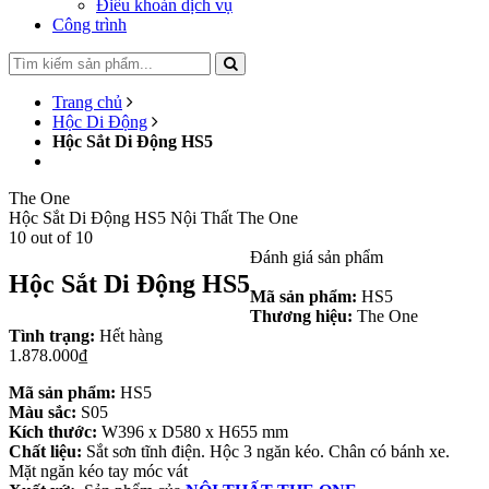
Điều khoản dịch vụ
Công trình
Trang chủ
Hộc Di Động
Hộc Sắt Di Động HS5
The One
Hộc Sắt Di Động HS5
Nội Thất The One
10
out of
10
Đánh giá sản phẩm
Hộc Sắt Di Động HS5
Mã sản phẩm:
HS5
Thương hiệu:
The One
Tình trạng:
Hết hàng
1.878.000₫
Mã sản phẩm:
HS5
Màu sắc:
S05
Kích thước:
W396 x D580 x H655 mm
Chất liệu:
Sắt sơn tĩnh điện. Hộc 3 ngăn kéo. Chân có bánh xe.
Mặt ngăn kéo tay móc vát