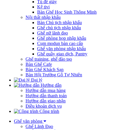
Tủ để giày
Kệ tivi
Bàn Ghế Học Sinh Thông Minh
Nội thất nhập khẩu
Bàn Chủ tịch nhập khẩu
Ghế chủ tịch nhập khẩu
Ghế nữ lãnh đạo
Ghế phòng họp nhập khẩu
Cụm modun bàn cao cấp
Ghế văn phòng nhập khẩu
Ghế quầy giao dịch, Pantry
Ghế training, ghế đào tạo
Bàn Ghế Cafe
Bàn Ghế Khách Sạn
Bàn Hội Trường Gỗ Tự Nhiên
Đại lý
Hướng dẫn
Hướng dẫn mua hàng
Hướng dẫn thanh toán
Hướng dẫn giao nhận
Điều khoản dịch vụ
Công trình
Ghế văn phòng
Ghế Lãnh Đạo