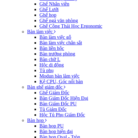
Ghế Nhân viên
Ghế Lưới
Ghế họp
Ghế ngả văn phòng
Ghế Công Thái Học Ergonomic
Bàn làm việc
Bàn làm việc gỗ
Bàn làm việc chân sắt
Bàn liền hộc
Bàn trưởng phòng
Bàn chữ L
Hộc di động
Tủ phụ
Modun bàn làm việc
Kệ CPU, Góc nối bàn
Bàn ghế giám đốc
Ghế Giám Đốc
Bàn Giám Đốc Hiện Đại
Bàn Giám Đốc PU
Tủ Giám Đốc
Hộc Tủ Phụ Giám Đốc
Bàn họp
Bàn họp PU
Bàn họp hiện đại
Bàn họp Oval - Tròn