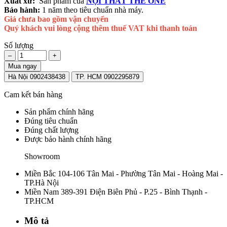
Xuất xứ:
Sản phẩm của
NỘI THẤT THE ONE
Bảo hành:
1 năm theo tiêu chuẩn nhà máy.
Giá chưa bao gồm vận chuyển
Quý khách vui lòng cộng thêm thuế VAT khi thanh toán
Số lượng
–
+
Mua ngay
Hà Nội 0902438438
TP. HCM 0902295879
Cam kết bán hàng
Sản phẩm chính hãng
Đúng tiêu chuẩn
Đúng chất lượng
Được bảo hành chính hãng
Showroom
Miền Bắc
104-106 Tân Mai - Phường Tân Mai - Hoàng Mai -
TP.Hà Nội
Miền Nam
389-391 Điện Biên Phủ - P.25 - Bình Thạnh -
TP.HCM
Mô tả