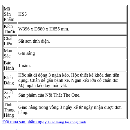
Mã
Sản
HS5
Phẩm
Kích
W396 x D580 x H655 mm.
Thước
Chất
Sắt sơn tĩnh điện.
Liệu
Màu
Ghi sáng
Sắc
Bảo
1 năm.
Hành
Hộc sắt di động 3 ngăn kéo. Hộc thiết kế khóa dàn tiện
Kiểu
dụng. Chân đế gắn bánh xe. Ngăn kéo lớn có chân đỡ.
Dáng
Mặt ngăn kéo tay móc vát.
Xuất
Sản phẩm của Nội Thất The One.
Xứ
Tình
Giao hàng trong vòng 3 ngày kể từ ngày nhận được đơn
Trạng
hàng.
Hàng
Đặt mua sản phẩm ngay
Giao hàng tại công trình