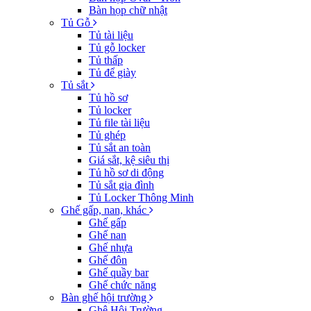
Bàn họp chữ nhật
Tủ Gỗ
Tủ tài liệu
Tủ gỗ locker
Tủ thấp
Tủ để giày
Tủ sắt
Tủ hồ sơ
Tủ locker
Tủ file tài liệu
Tủ ghép
Tủ sắt an toàn
Giá sắt, kệ siêu thị
Tủ hồ sơ di động
Tủ sắt gia đình
Tủ Locker Thông Minh
Ghế gấp, nan, khác
Ghế gấp
Ghế nan
Ghế nhựa
Ghế đôn
Ghế quầy bar
Ghế chức năng
Bàn ghế hội trường
Ghê Hội Trường