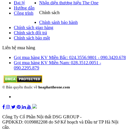
Đại lý
Nhận diện thương hiệu The One
Hướng dẫn
Chính sách
Công trình
Chính sánh bảo hành
Chính sách giao hàng
Chính sách đổi trả
Chính sách bảo mật
Liên hệ mua hàng
Gọi mua hàng KV Miền Bắc: 024.3556.9801 - 090.3420.678
Gọi mua hàng KV Miền Nam: 028.3512.0051 -
090.2295.879
© Bản quyền thuộc về
hoaphattheone.com
Công Ty Cổ Phần Nội thất DSG GROUP -
GPĐKKD: 0109882208 do Sở Kế hoạch và Đầu tư TP Hà Nội
cấp.