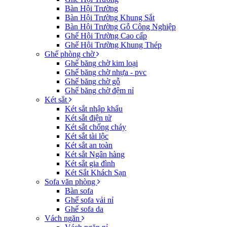
Bàn Hội Trường
Bàn Hội Trường Khung Sắt
Bàn Hội Trường Gỗ Công Nghiệp
Ghế Hội Trường Cao cấp
Ghế Hội Trường Khung Thép
Ghế phòng chờ
Ghế băng chờ kim loại
Ghế băng chờ nhựa - pvc
Ghế băng chờ gỗ
Ghế băng chờ đệm nỉ
Két sẳt
Két sắt nhập khẩu
Két sắt điện tử
Két sắt chống cháy
Két sắt tài lộc
Két sắt an toàn
Két sắt Ngân hàng
Két sắt gia đình
Két Sắt Khách Sạn
Sofa văn phòng
Bàn sofa
Ghế sofa vải nỉ
Ghế sofa da
Vách ngăn