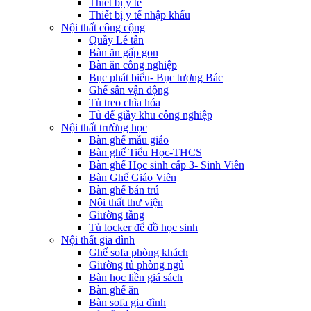
Thiết bị y tê
Thiết bị y tế nhập khẩu
Nội thất công cộng
Quầy Lễ tân
Bàn ăn gấp gọn
Bàn ăn công nghiệp
Bục phát biểu- Bục tượng Bác
Ghế sân vận động
Tủ treo chìa hóa
Tủ để giầy khu công nghiệp
Nội thất trường học
Bàn ghế mẫu giáo
Bàn ghế Tiểu Học-THCS
Bàn ghế Học sinh cấp 3- Sinh Viên
Bàn Ghế Giáo Viên
Bàn ghế bán trú
Nội thất thư viện
Giường tầng
Tủ locker để đồ học sinh
Nội thất gia đình
Ghế sofa phòng khách
Giường tủ phòng ngủ
Bàn học liền giá sách
Bàn ghế ăn
Bàn sofa gia đình