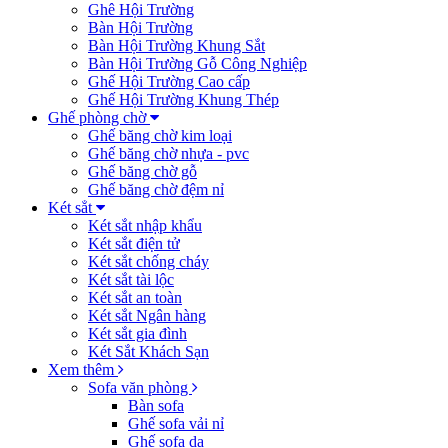
Ghê Hội Trường
Bàn Hội Trường
Bàn Hội Trường Khung Sắt
Bàn Hội Trường Gỗ Công Nghiệp
Ghế Hội Trường Cao cấp
Ghế Hội Trường Khung Thép
Ghế phòng chờ
Ghế băng chờ kim loại
Ghế băng chờ nhựa - pvc
Ghế băng chờ gỗ
Ghế băng chờ đệm nỉ
Két sẳt
Két sắt nhập khẩu
Két sắt điện tử
Két sắt chống cháy
Két sắt tài lộc
Két sắt an toàn
Két sắt Ngân hàng
Két sắt gia đình
Két Sắt Khách Sạn
Xem thêm
Sofa văn phòng
Bàn sofa
Ghế sofa vải nỉ
Ghế sofa da