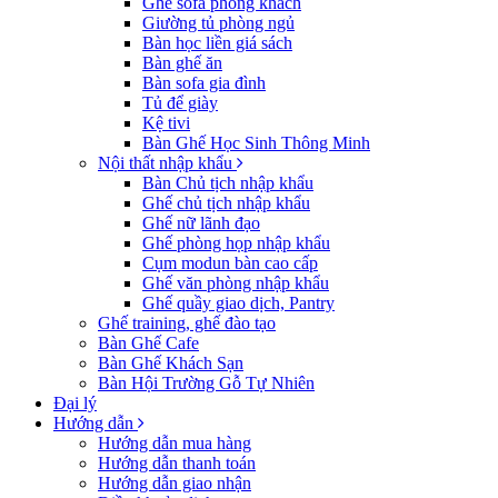
Ghế sofa phòng khách
Giường tủ phòng ngủ
Bàn học liền giá sách
Bàn ghế ăn
Bàn sofa gia đình
Tủ để giày
Kệ tivi
Bàn Ghế Học Sinh Thông Minh
Nội thất nhập khẩu
Bàn Chủ tịch nhập khẩu
Ghế chủ tịch nhập khẩu
Ghế nữ lãnh đạo
Ghế phòng họp nhập khẩu
Cụm modun bàn cao cấp
Ghế văn phòng nhập khẩu
Ghế quầy giao dịch, Pantry
Ghế training, ghế đào tạo
Bàn Ghế Cafe
Bàn Ghế Khách Sạn
Bàn Hội Trường Gỗ Tự Nhiên
Đại lý
Hướng dẫn
Hướng dẫn mua hàng
Hướng dẫn thanh toán
Hướng dẫn giao nhận