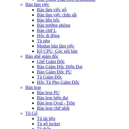
Bàn làm việc
Bàn làm việc gỗ
Bàn làm việc chân sắt
Bàn liền hộc
Bàn trưởng phòng
Bàn chữ L
Hộc di động
Tủ phụ
Modun bàn làm việc
Kệ CPU, Góc nối bàn
Bàn ghế giám đốc
Ghế Giám Đốc
Bàn Giám Đốc Hiện Đại
Bàn Giám Đốc PU
Tủ Giám Đốc
Hộc Tủ Phụ Giám Đốc
Bàn họp
Bàn họp PU
Bàn họp hiện đại
Bàn họp Oval - Tròn
Bàn họp chữ nhật
Tủ Gỗ
Tủ tài liệu
Tủ gỗ locker
Tủ thấp