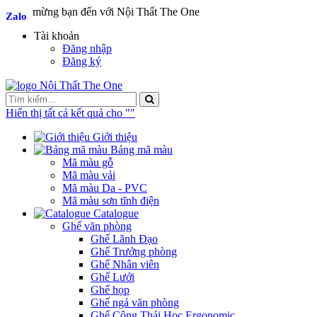
Chào mừng bạn đến với Nội Thất The One
Zalo
Zalo
Tài khoản
Đăng nhập
Đăng ký
Hiển thị tất cả kết quả cho "
"
Giới thiệu
Bảng mã màu
Mã màu gỗ
Mã màu vải
Mã màu Da - PVC
Mã màu sơn tĩnh điện
Catalogue
Ghế văn phòng
Ghế Lãnh Đạo
Ghế Trưởng phòng
Ghế Nhân viên
Ghế Lưới
Ghế họp
Ghế ngả văn phòng
Ghế Công Thái Học Ergonomic