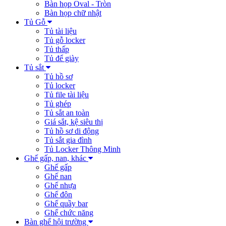
Bàn họp Oval - Tròn
Bàn họp chữ nhật
Tủ Gỗ
Tủ tài liệu
Tủ gỗ locker
Tủ thấp
Tủ để giày
Tủ sắt
Tủ hồ sơ
Tủ locker
Tủ file tài liệu
Tủ ghép
Tủ sắt an toàn
Giá sắt, kệ siêu thị
Tủ hồ sơ di động
Tủ sắt gia đình
Tủ Locker Thông Minh
Ghế gấp, nan, khác
Ghế gấp
Ghế nan
Ghế nhựa
Ghế đôn
Ghế quầy bar
Ghế chức năng
Bàn ghế hội trường