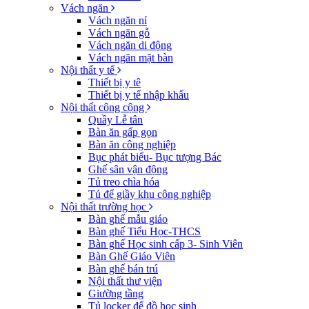
Vách ngăn
Vách ngăn nỉ
Vách ngăn gỗ
Vách ngăn di động
Vách ngăn mặt bàn
Nội thất y tế
Thiết bị y tê
Thiết bị y tế nhập khẩu
Nội thất công cộng
Quầy Lễ tân
Bàn ăn gấp gọn
Bàn ăn công nghiệp
Bục phát biểu- Bục tượng Bác
Ghế sân vận động
Tủ treo chìa hóa
Tủ để giầy khu công nghiệp
Nội thất trường học
Bàn ghế mẫu giáo
Bàn ghế Tiểu Học-THCS
Bàn ghế Học sinh cấp 3- Sinh Viên
Bàn Ghế Giáo Viên
Bàn ghế bán trú
Nội thất thư viện
Giường tầng
Tủ locker để đồ học sinh