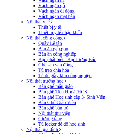
Vách ngăn nỉ
Vách ngăn gỗ
Vách ngăn di động
Vách ngăn mặt bàn
Nội thất y tế
Thiết bị y tê
Thiết bị y tế nhập khẩu
Nội thất công cộng
Quầy Lễ tân
Bàn ăn gấp gọn
Bàn ăn công nghiệp
Bục phát biểu- Bục tượng Bác
Ghế sân vận động
Tủ treo chìa hóa
Tủ để giầy khu công nghiệp
Nội thất trường học
Bàn ghế mẫu giáo
Bàn ghế Tiểu Học-THCS
Bàn ghế Học sinh cấp 3- Sinh Viên
Bàn Ghế Giáo Viên
Bàn ghế bán trú
Nội thất thư viện
Giường tầng
Tủ locker để đồ học sinh
Nội thất gia đình