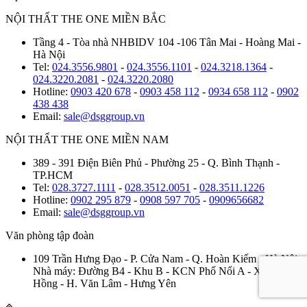
NỘI THẤT THE ONE MIỀN BẮC
Tầng 4 - Tòa nhà NHBIDV 104 -106 Tân Mai - Hoàng Mai -
Hà Nội
Tel:
024.3556.9801
-
024.3556.1101
-
024.3218.1364
-
024.3220.2081
-
024.3220.2080
Hotline:
0903 420 678
-
0903 458 112
-
0934 658 112
-
0902
438 438
Email:
sale@dsggroup.vn
NỘI THẤT THE ONE MIỀN NAM
389 - 391 Điện Biên Phủ - Phường 25 - Q. Bình Thạnh -
TP.HCM
Tel:
028.3727.1111
-
028.3512.0051
-
028.3511.1226
Hotline:
0902 295 879
-
0908 597 705
-
0909656682
Email:
sale@dsggroup.vn
Văn phòng tập đoàn
109 Trần Hưng Đạo - P. Cửa Nam - Q. Hoàn Kiếm - Hà Nội
Nhà máy: Đường B4 - Khu B - KCN Phố Nối A - X. Lạc
Hồng - H. Văn Lâm - Hưng Yên