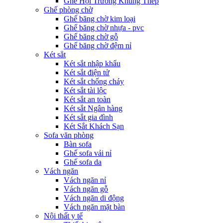
Ghế Hội Trường Khung Thép
Ghế phòng chờ
Ghế băng chờ kim loại
Ghế băng chờ nhựa - pvc
Ghế băng chờ gỗ
Ghế băng chờ đệm nỉ
Két sẳt
Két sắt nhập khẩu
Két sắt điện tử
Két sắt chống cháy
Két sắt tài lộc
Két sắt an toàn
Két sắt Ngân hàng
Két sắt gia đình
Két Sắt Khách Sạn
Sofa văn phòng
Bàn sofa
Ghế sofa vải nỉ
Ghế sofa da
Vách ngăn
Vách ngăn nỉ
Vách ngăn gỗ
Vách ngăn di động
Vách ngăn mặt bàn
Nội thất y tế