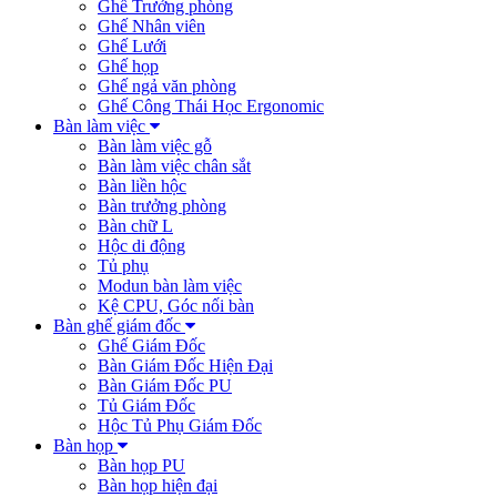
Ghế Trưởng phòng
Ghế Nhân viên
Ghế Lưới
Ghế họp
Ghế ngả văn phòng
Ghế Công Thái Học Ergonomic
Bàn làm việc
Bàn làm việc gỗ
Bàn làm việc chân sắt
Bàn liền hộc
Bàn trưởng phòng
Bàn chữ L
Hộc di động
Tủ phụ
Modun bàn làm việc
Kệ CPU, Góc nối bàn
Bàn ghế giám đốc
Ghế Giám Đốc
Bàn Giám Đốc Hiện Đại
Bàn Giám Đốc PU
Tủ Giám Đốc
Hộc Tủ Phụ Giám Đốc
Bàn họp
Bàn họp PU
Bàn họp hiện đại