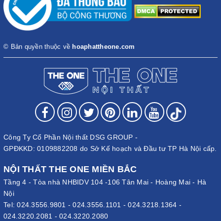
© Bản quyền thuộc về
hoaphattheone.com
Công Ty Cổ Phần Nội thất DSG GROUP -
GPĐKKD: 0109882208 do Sở Kế hoạch và Đầu tư TP Hà Nội cấp.
NỘI THẤT THE ONE MIỀN BẮC
Tầng 4 - Tòa nhà NHBIDV 104 -106 Tân Mai - Hoàng Mai - Hà
Nội
Tel:
024.3556.9801
-
024.3556.1101
-
024.3218.1364
-
024.3220.2081
-
024.3220.2080