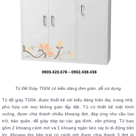
Tủ Để Giày TG04 có kiểu dáng đơn giản, dễ sử dụng
Tủ để giày TG04, được thiết kế với kiểu dáng hiện đại, trang nhã,
phù hợp với mọi không gian lắp đặt. Tủ có thiết kế mặt hình
vuông, được chia thành nhiều khoang đợt, đáp ứng nhu cầu lưu
trữ, bảo quản, để giày dép tại các gia đình, văn phòng. Tủ bao
gồm 2 khoang cánh mở và 1 khoang ngăn kéo ray bi di động tiện
lợi. Khoang lớn bên trái có cánh mở được chia thành 3 đợt di