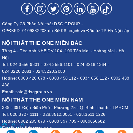
Công Ty Cổ Phần Nội thất DSG GROUP -
GPĐKKD: 0109882208 do Sở Kế hoạch và Đầu tư TP Hà Nội cấp.
NỘI THẤT THE ONE MIỀN BẮC
Tầng 4 - Tòa nhà NHBIDV 104 -106 Tân Mai - Hoàng Mai - Hà
Nội
Tel:
024.3556.9801
-
024.3556.1101
-
024.3218.1364
-
024.3220.2081
-
024.3220.2080
Hotline:
0903 420 678
-
0903 458 112
-
0934 658 112
-
0902 438
438
Email:
sale@dsggroup.vn
NỘI THẤT THE ONE MIỀN NAM
389 - 391 Điện Biên Phủ - Phường 25 - Q. Bình Thạnh - TP.HCM
Tel:
028.3727.1111
-
028.3512.0051
-
028.3511.1226
Hotline:
0902 295 879
-
0908 597 705
-
0909656682
Email:
sale@dsggroup.vn