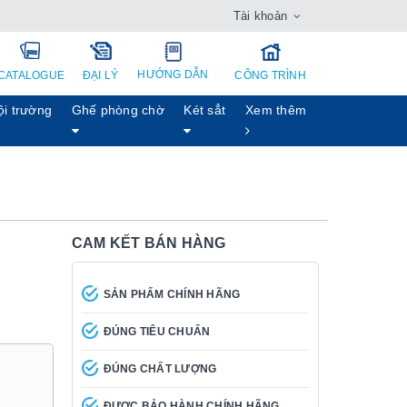
Tài khoản
HƯỚNG DẪN
CATALOGUE
ĐẠI LÝ
CÔNG TRÌNH
ội trường
Ghế phòng chờ
Két sẳt
Xem thêm
CAM KẾT BÁN HÀNG
SẢN PHẨM CHÍNH HÃNG
ĐÚNG TIÊU CHUẨN
ĐÚNG CHẤT LƯỢNG
ĐƯỢC BẢO HÀNH CHÍNH HÃNG