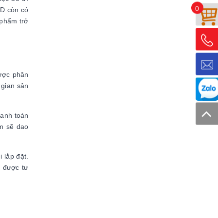
0
GD còn có
 phẩm trở
ược phân
 gian sản
hanh toán
ẩm sẽ dao
 lắp đặt.
 được tư