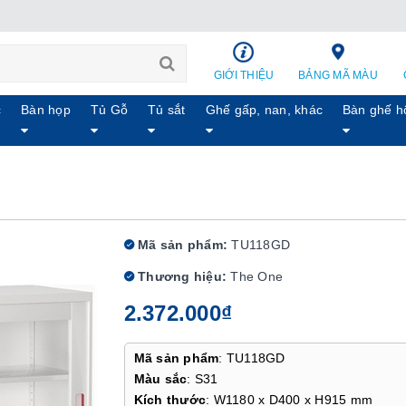
GIỚI THIỆU
BẢNG MÃ MÀU
c
Bàn họp
Tủ Gỗ
Tủ sắt
Ghế gấp, nan, khác
Bàn ghế h
Mã sản phẩm:
TU118GD
Thương hiệu:
The One
2.372.000₫
Mã sản phẩm
: TU118GD
Màu sắc
: S31
Kích thước
: W1180 x D400 x H915 mm