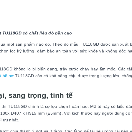
t TU118GD có chất liệu độ bền cao
hi mua một sản phẩm nào đó. Theo đó mẫu TU118GD được sản xuất 
y chọn lọc kỹ lưỡng, đảm bảo an toàn với sức khỏe và không độc hạ
U118GD không lo bị biến dạng, trầy xước cháy hay ẩm mốc. Các tài
ủ hồ sơ
TU118GD còn có khả năng chịu được trọng lượng lớn, chốn
, sang trọng, tinh tế
t thì TU118GD chính là sự lựa chọn hoàn hảo. Mã tủ này có kiểu dán
W1180x D407 x H915 mm (±5mm). Với kích thước này người dùng có t
i ưu nhất.
ược chia thành 2 đợt và 3 tầng. Các tầng để tài liệu rộng rãi nên vi