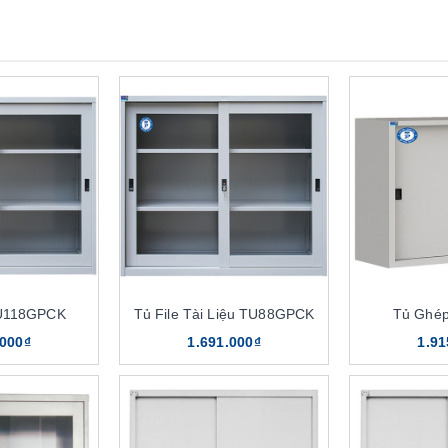
U118GPCK
Tủ File Tài Liệu TU88GPCK
Tủ Ghé
.000₫
1.691.000₫
1.91