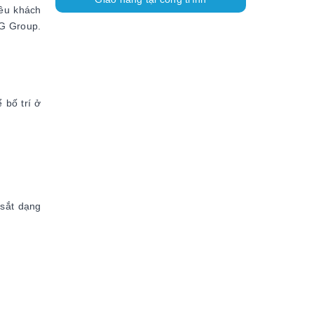
ều khách
SG Group.
 bố trí ở
 sắt dạng