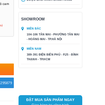
đỏ cam
SHOWROOM
hi
MIỀN BẮC
104-106 TÂN MAI - PHƯỜNG TÂN MAI
- HOÀNG MAI - TP.HÀ NỘI
MIỀN NAM
389-391 ĐIỆN BIÊN PHỦ - P.25 - BÌNH
THẠNH - TP.HCM
295879
ĐẶT MUA SẢN PHẨM NGAY
Giao hàng tại công trình