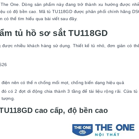
t The One. Dòng sản phẩm này đang trở thành xu hướng được nhi
t liệu có độ bền cao. Mã tủ TU118GD được phân phối chính hãng D
n có thể tìm hiểu qua bài viết sau đây.
hẩm tủ hồ sơ sắt TU118GD
ược nhiều khách hàng sử dụng. Thiết kế tủ nhỏ, đơn giản có thể
S26
h điện nên có thể n chống mối mọt, chống biến dạng hiệu quả
 đó có 2 đợt di động chia thành 3 tầng để tài liệu rộng rãi. Cửa tủ
n tượng.
n TU118GD cao cấp, độ bền cao