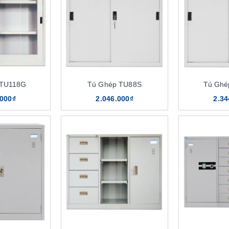
 TU118G
Tủ Ghép TU88S
Tủ Ghé
.000₫
2.046.000₫
2.34