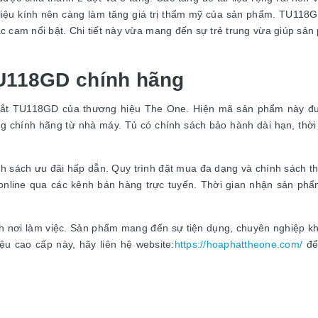
t liệu kính nên càng làm tăng giá trị thẩm mỹ của sản phẩm. TU118
 cam nổi bật. Chi tiết này vừa mang đến sự trẻ trung vừa giúp sản
TU118GD chính hãng
 sắt TU118GD của thương hiệu The One. Hiện mã sản phẩm này đ
ng chính hãng từ nhà máy. Tủ có chính sách bảo hành dài hạn, thời
.
h sách ưu đãi hấp dẫn. Quy trình đặt mua đa dạng và chính sách t
c online qua các kênh bán hàng trực tuyến. Thời gian nhận sản ph
h nơi làm việc. Sản phẩm mang đến sự tiện dụng, chuyên nghiệp khi
u cao cấp này, hãy liên hệ website:
https://hoaphattheone.com/
để