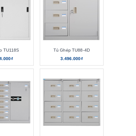
p TU118S
Tủ Ghép TU88-4D
4.000₫
3.496.000₫