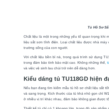
Tủ Hồ Sơ Sắ
Chất liệu là một trong những yếu tố quan trọng k
liệu sắt sơn tĩnh điện. Loại chất liệu được nhà má
trường sống của con người.
Với chất liệu bền bỉ nà, trong quá trình sử dụng T
trong đảm bảo tính bảo mật cao. Không những thế,
t
và việc vệ sinh lau chùi trở nên dễ dàng hơn.
Kiểu dáng tủ TU118GD hiện đại
Nếu bạn đang tìm kiếm mẫu tủ hồ sơ chất liệu sắt tố
và sang trọng. Kích thước của tủ khá nhỏ gọn chỉ 
ở nhiều vị trí khác nhau, đảm bảo không gian được tố
Thiết kế tủ chỉ có 1 khoang lớn, trong đó sản phẩm đ