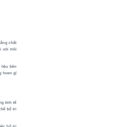
bằng chất
i với môi
 liệu bên
g hoen gỉ
g tinh tế
hể bố trí
ệc bố trí