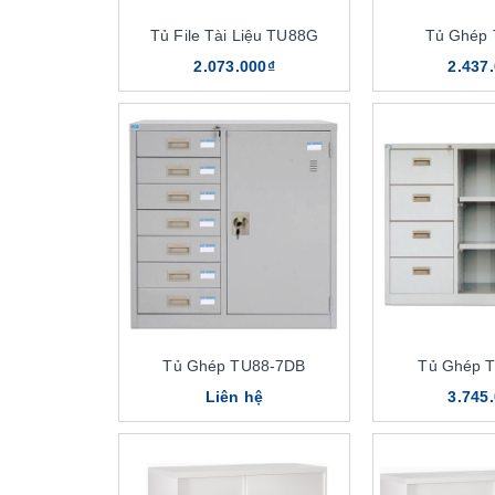
Tủ File Tài Liệu TU88G
Tủ Ghép
2.073.000₫
2.437
Tủ Ghép TU88-7DB
Tủ Ghép 
Liên hệ
3.745