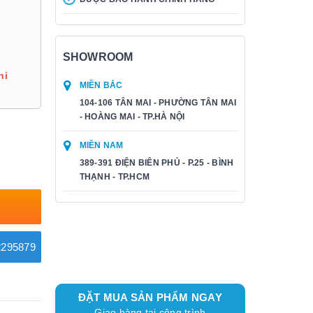
SHOWROOM
hi
MIỀN BẮC
104-106 TÂN MAI - PHƯỜNG TÂN MAI
- HOÀNG MAI - TP.HÀ NỘI
MIỀN NAM
389-391 ĐIỆN BIÊN PHỦ - P.25 - BÌNH
THẠNH - TP.HCM
295879
ĐẶT MUA SẢN PHẨM NGAY
Giao hàng tại công trình