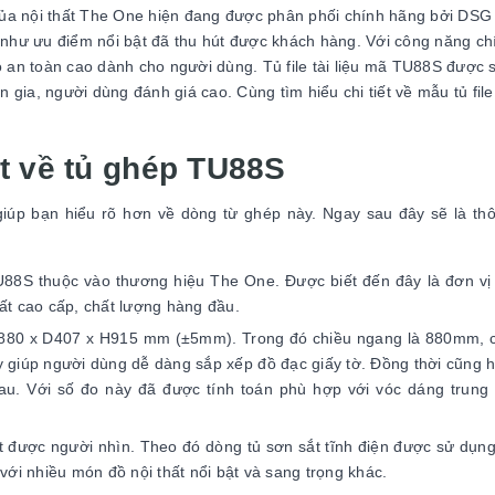
của nội thất The One hiện đang được phân phối chính hãng bởi DSG
 như ưu điểm nổi bật đã thu hút được khách hàng. Với công năng ch
ộ an toàn cao dành cho người dùng. Tủ file tài liệu mã TU88S được 
 gia, người dùng đánh giá cao. Cùng tìm hiểu chi tiết về mẫu tủ file 
t về tủ ghép TU88S
iúp bạn hiểu rõ hơn về dòng từ ghép này. Ngay sau đây sẽ là th
TU88S thuộc vào thương hiệu The One. Được biết đến đây là đơn vị 
hất cao cấp, chất lượng hàng đầu.
 W880 x D407 x H915 mm (±5mm). Trong đó chiều ngang là 880mm, 
 giúp người dùng dễ dàng sắp xếp đồ đạc giấy tờ. Đồng thời cũng 
hau. Với số đo này đã được tính toán phù hợp với vóc dáng trung
 được người nhìn. Theo đó dòng tủ sơn sắt tĩnh điện được sử dụn
với nhiều món đồ nội thất nổi bật và sang trọng khác.