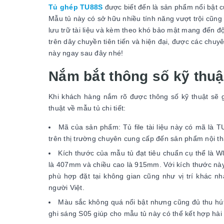
Tủ ghép TU88S
được biết đến là sản phẩm nổi bật 
Mẫu tủ này có sở hữu nhiều tính năng vượt trội cũng
lưu trữ tài liệu và kèm theo khó bảo mật mang đến đ
trên dây chuyền tiên tiến và hiện đại, được các chuyên
này ngay sau đây nhé!
Nắm bắt thông số kỹ thuậ
Khi khách hàng nắm rõ được thông số kỹ thuật sẽ g
thuật về mẫu tủ chi tiết:
Mã của sản phẩm: Tủ file tài liệu này có mã là 
trên thị trường chuyên cung cấp đến sản phẩm nội t
Kích thước của mẫu tủ đạt tiêu chuẩn cụ thể là
là 407mm và chiều cao là 915mm. Với kích thước này
phù hợp đặt tại không gian cũng như vị trí khác n
người Việt.
Màu sắc không quá nổi bật nhưng cũng đủ thu hút
ghi sáng S05 giúp cho mẫu tủ này có thể kết hợp hài 