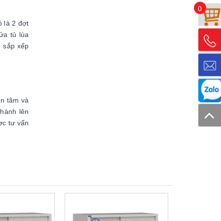
0
 là 2 đợt
ửa tủ lùa
g sắp xếp
ên tâm và
 hành lên
ợc tư vấn