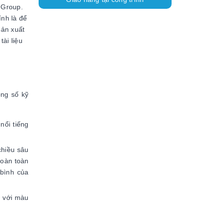
 Group.
ính là để
sản xuất
tài liệu
ông số kỹ
nổi tiếng
chiều sâu
hoàn toàn
 bình của
g với màu