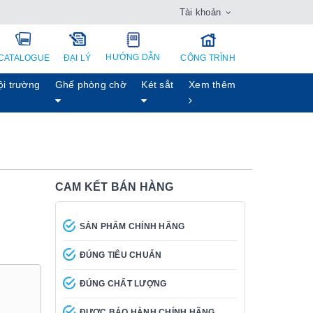
Tài khoản
HƯỚNG DẪN
CATALOGUE
ĐẠI LÝ
CÔNG TRÌNH
ội trường
Ghế phòng chờ
Két sẳt
Xem thêm
CAM KẾT BÁN HÀNG
SẢN PHẨM CHÍNH HÃNG
ĐÚNG TIÊU CHUẨN
ĐÚNG CHẤT LƯỢNG
ĐƯỢC BẢO HÀNH CHÍNH HÃNG