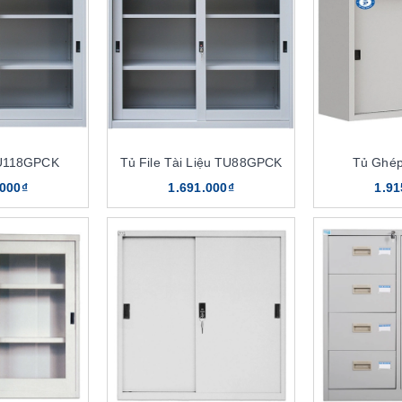
U118GPCK
Tủ File Tài Liệu TU88GPCK
Tủ Ghé
.000₫
1.691.000₫
1.91