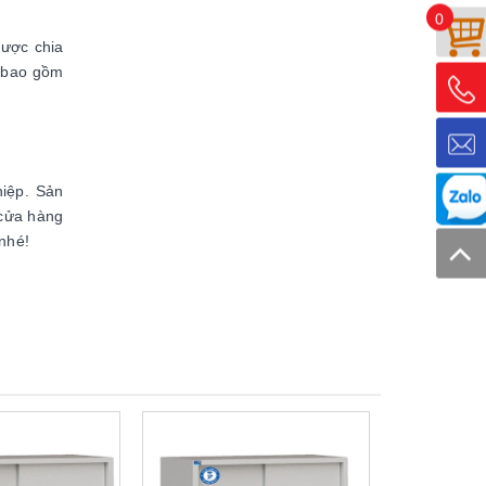
0
được chia
o bao gồm
hiệp. Sản
 cửa hàng
nhé!