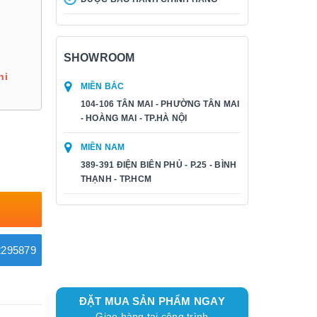
SHOWROOM
hi
MIỀN BẮC
104-106 TÂN MAI - PHƯỜNG TÂN MAI
- HOÀNG MAI - TP.HÀ NỘI
MIỀN NAM
389-391 ĐIỆN BIÊN PHỦ - P.25 - BÌNH
THẠNH - TP.HCM
295879
ĐẶT MUA SẢN PHẨM NGAY
Giao hàng tại công trình