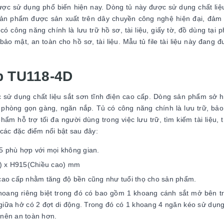
ợc sử dụng phổ biến hiện nay. Dòng tủ này được sử dụng chất liệ
. Sản phẩm được sản xuất trên dây chuyền công nghệ hiện đại, đảm
ó công năng chính là lưu trữ hồ sơ, tài liệu, giấy tờ, đồ dùng tại 
bảo mật, an toàn cho hồ sơ, tài liệu. Mẫu tủ file tài liệu này đang 
p TU118-4D
ợc sử dụng chất liệu sắt sơn tĩnh điện cao cấp. Dòng sản phẩm sở 
n phòng gọn gàng, ngăn nắp. Tủ có công năng chính là lưu trữ, bả
ẩm hỗ trợ tối đa người dùng trong việc lưu trữ, tìm kiếm tài liệu, t
các đặc điểm nổi bật sau đây:
 phù hợp với mọi không gian.
u) x H915(Chiều cao) mm
 cao cấp nhằm tăng độ bền cũng như tuổi thọ cho sản phẩm.
khoang riêng biệt trong đó có bao gồm 1 khoang cánh sắt mở bên t
 giữa hở có 2 đợt di động. Trong đó có 1 khoang 4 ngăn kéo sử dụn
 nên an toàn hơn.