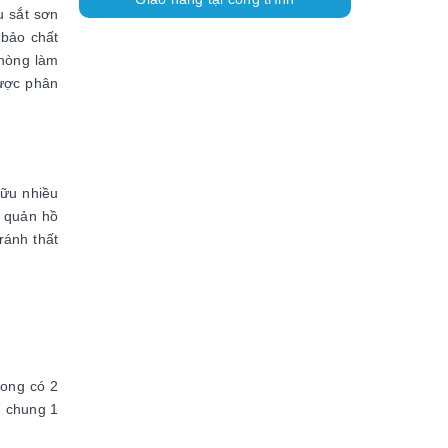
u sắt sơn
 bảo chất
phòng làm
được phân
hữu nhiều
o quản hồ
ránh thất
rong có 2
g chung 1