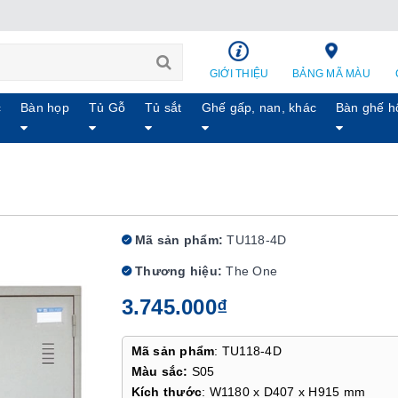
GIỚI THIỆU
BẢNG MÃ MÀU
c
Bàn họp
Tủ Gỗ
Tủ sắt
Ghế gấp, nan, khác
Bàn ghế h
Mã sản phẩm:
TU118-4D
Thương hiệu:
The One
3.745.000₫
Mã sản phẩm
: TU118-4D
Màu sắc:
S05
Kích thước
: W1180 x D407 x H915 mm