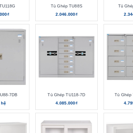
 TU118G
Tủ Ghép TU88S
Tủ Ghé
.000₫
2.046.000₫
2.34
TU88-7DB
Tủ Ghép TU118-7D
Tủ Ghép
 hệ
4.085.000₫
4.79