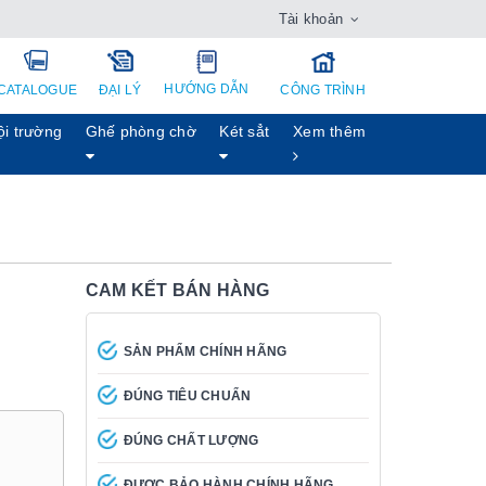
Tài khoản
HƯỚNG DẪN
CATALOGUE
ĐẠI LÝ
CÔNG TRÌNH
ội trường
Ghế phòng chờ
Két sẳt
Xem thêm
CAM KẾT BÁN HÀNG
SẢN PHẨM CHÍNH HÃNG
ĐÚNG TIÊU CHUẨN
ĐÚNG CHẤT LƯỢNG
ĐƯỢC BẢO HÀNH CHÍNH HÃNG