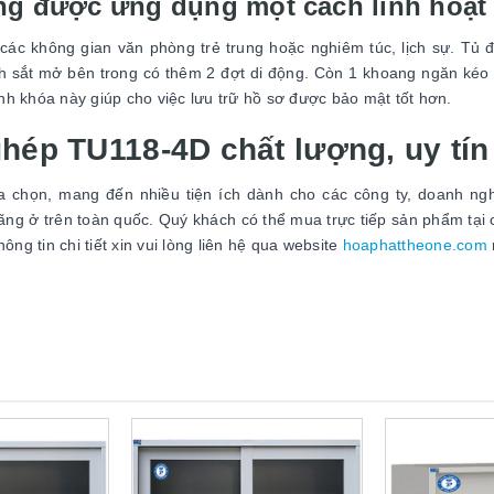
ăng được ứng dụng một cách linh hoạt
 các không gian văn phòng trẻ trung hoặc nghiêm túc, lịch sự. Tủ 
ánh sắt mở bên trong có thêm 2 đợt di động. Còn 1 khoang ngăn ké
h khóa này giúp cho việc lưu trữ hồ sơ được bảo mật tốt hơn.
ghép TU118-4D chất lượng, uy tín
ựa chọn, mang đến nhiều tiện ích dành cho các công ty, doanh ng
g ở trên toàn quốc. Quý khách có thể mua trực tiếp sản phẩm tại
ng tin chi tiết xin vui lòng liên hệ qua website
hoaphattheone.com