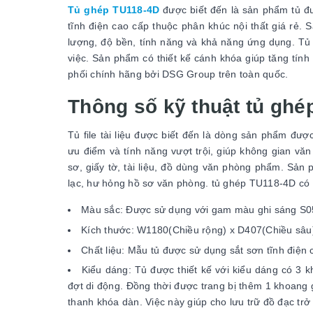
Tủ ghép TU118-4D
được biết đến là sản phẩm tủ đư
tĩnh điện cao cấp thuộc phân khúc nội thất giá rẻ
lượng, độ bền, tính năng và khả năng ứng dụng. Tủ c
việc. Sản phẩm có thiết kế cánh khóa giúp tăng tính 
phối chính hãng bởi DSG Group trên toàn quốc.
Thông số kỹ thuật tủ ghé
Tủ file tài liệu được biết đến là dòng sản phẩm đư
ưu điểm và tính năng vượt trội, giúp không gian vă
sơ, giấy tờ, tài liệu, đồ dùng văn phòng phẩm. Sản ph
lạc, hư hỏng hồ sơ văn phòng. tủ ghép TU118-4D có 
Màu sắc: Được sử dụng với gam màu ghi sáng S05
Kích thước: W1180(Chiều rộng) x D407(Chiều sâ
Chất liệu: Mẫu tủ được sử dụng sắt sơn tĩnh điện
Kiểu dáng: Tủ được thiết kế với kiểu dáng có 3 
đợt di động. Đồng thời được trang bị thêm 1 khoang
thanh khóa dàn. Việc này giúp cho lưu trữ đồ đạc trở