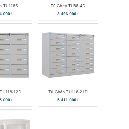
p TU118S
Tủ Ghép TU88-4D
4.000₫
3.496.000₫
 TU118-12D
Tủ Ghép TU118-21D
5.000₫
5.411.000₫