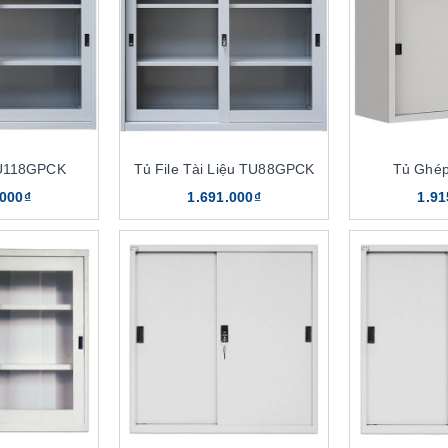
U118GPCK
Tủ File Tài Liệu TU88GPCK
Tủ Ghé
.000₫
1.691.000₫
1.91